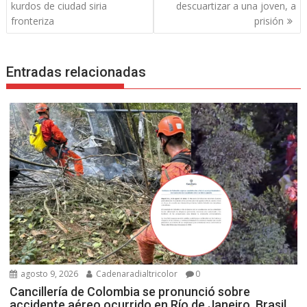
de
kurdos de ciudad siria
descuartizar a una joven, a
entradas
fronteriza
prisión
Entradas relacionadas
agosto 9, 2026
Cadenaradialtricolor
0
Cancillería de Colombia se pronunció sobre
accidente aéreo ocurrido en Río de Janeiro, Brasil,