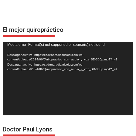
El mejor quiropráctico
Reproductor
Media error: Format(s) not supported or source(s) not found
de
Descargar archivo: https://cadenaradialtricolor.com/wp-
vídeo
content/uploads/2024/06/Quiropractico_con_audio_y_voz_SD-360p.mp4?_=1
Descargar archivo: https://cadenaradialtricolor.com/wp-
content/uploads/2024/06/Quiropractico_con_audio_y_voz_SD-360p.mp4?_=1
Doctor Paul Lyons