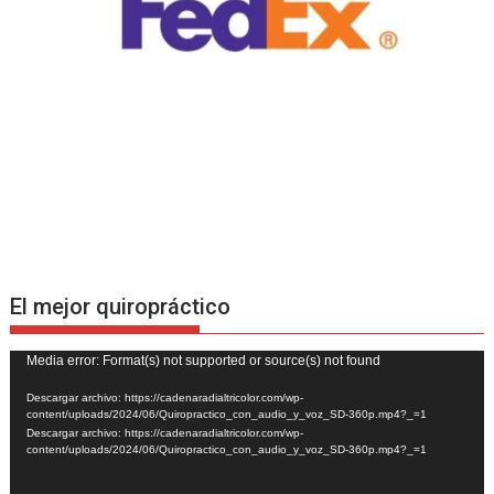
El mejor quiropráctico
Reproductor
Media error: Format(s) not supported or source(s) not found
de
Descargar archivo: https://cadenaradialtricolor.com/wp-
vídeo
content/uploads/2024/06/Quiropractico_con_audio_y_voz_SD-360p.mp4?_=1
Descargar archivo: https://cadenaradialtricolor.com/wp-
content/uploads/2024/06/Quiropractico_con_audio_y_voz_SD-360p.mp4?_=1