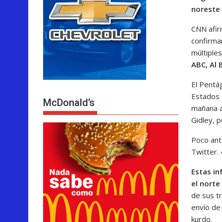
noreste 
CNN afir
confirma
múltiple
ABC, Al 
El Pentá
Estados 
McDonald’s
mañana a
Gidley, p
Poco ant
Twitter. 
Estas in
el norte 
de sus t
envío de 
kurdo.