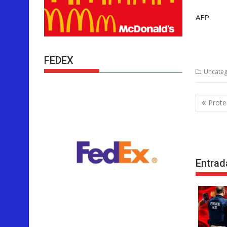
AFP
FEDEX
Uncateg
Nave
Prote
de
entra
Entrad