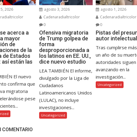
5, 2026
agosto 3, 2026
agosto 1, 2026
adialtricolor
Cadenaradialtricolor
Cadenaradialtricolor
0
0
se acerca a
Ofensiva migratoria
Pistas del presu
 la mayor
de Trump golpea de
autor intelectual
ión de
forma
Tras cumplirse más
aciones de la
desproporcionada a
un año de su muerte
ia de Estados
los latinos en EE. UU.,
 así están las
dice nuevo estudio
autoridades siguen
avanzando en la
LEA TAMBIÉN El informe,
BIÉN El nuevo
investigación...
divulgado por la Liga de
nto confirma que
Ciudadanos
Uncategorized
iva migratoria
Latinoamericanos Unidos
celerándose pese
(LULAC), no incluye
cientes...
investigaciones...
rized
Uncategorized
N COMENTARIO