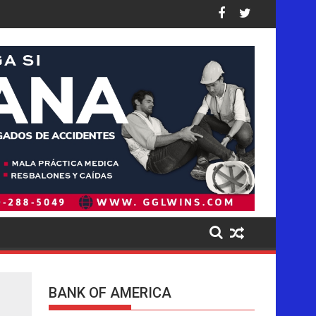
stados Unidos: así están las cifras
 Trump golpea de forma desproporcionada a los latinos en EE. U
Pistas del presunto autor inte
BANK OF AMERICA