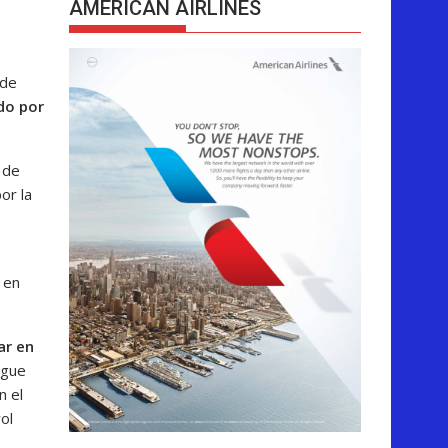
AMERICAN AIRLINES
 de
do por
 de
or la
 en
ar en
egue
n el
ol