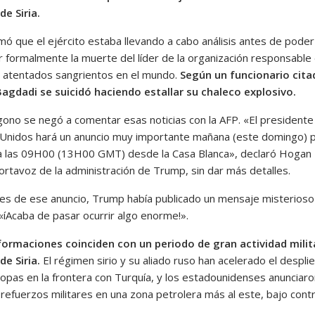
de Siria.
mó que el ejército estaba llevando a cabo análisis antes de poder
r formalmente la muerte del líder de la organización responsable
s atentados sangrientos en el mundo.
Según un funcionario cita
Bagdadi se suicidó haciendo estallar su chaleco explosivo.
gono se negó a comentar esas noticias con la AFP. «El presidente
Unidos hará un anuncio muy importante mañana (este domingo) p
 las 09H00 (13H00 GMT) desde la Casa Blanca», declaró Hogan
ortavoz de la administración de Trump, sin dar más detalles.
es de ese anuncio, Trump había publicado un mensaje misterioso
«íAcaba de pasar ocurrir algo enorme!».
formaciones coinciden con un periodo de gran actividad milit
de Siria.
El régimen sirio y su aliado ruso han acelerado el despli
ropas en la frontera con Turquía, y los estadounidenses anunciaro
refuerzos militares en una zona petrolera más al este, bajo contr