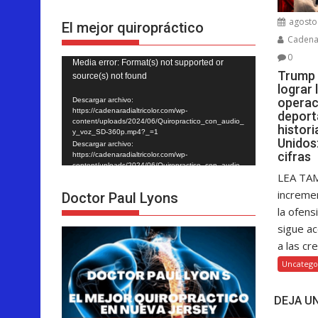
agosto 
El mejor quiropráctico
Cadenar
0
Reproductor
Media error: Format(s) not supported or
Trump 
source(s) not found
de
lograr
vídeo
operac
Descargar archivo:
https://cadenaradialtricolor.com/wp-
deport
content/uploads/2024/06/Quiropractico_con_audio_
histor
y_voz_SD-360p.mp4?_=1
Unidos:
Descargar archivo:
cifras
https://cadenaradialtricolor.com/wp-
content/uploads/2024/06/Quiropractico_con_audio_
LEA TAM
y_voz_SD-360p.mp4?_=1
increme
Doctor Paul Lyons
la ofens
sigue a
a las cre
Uncatego
DEJA U