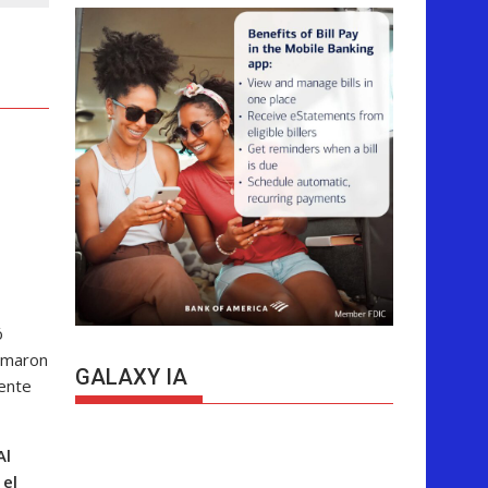
ó
ormaron
GALAXY IA
ente
Al
 el