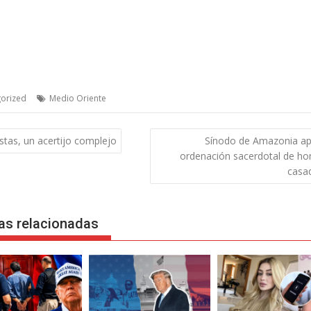
orized
Medio Oriente
gación
stas, un acertijo complejo
Sínodo de Amazonia a
ordenación sacerdotal de h
das
casa
as relacionadas