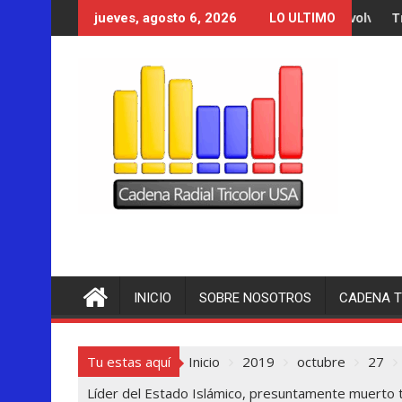
Saltar
Trump se acerca 
jueves, agosto 6, 2026
LO ULTIMO
al
contenido
INICIO
SOBRE NOSOTROS
CADENA T
Tu estas aquí
Inicio
2019
octubre
27
Líder del Estado Islámico, presuntamente muerto 