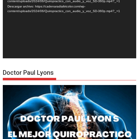
vídeo
content/uploads/2024/06/Quiropractico_con_audio_y_voz_SD-360p.mp4?_=1
Descargar archivo: https://cadenaradialtricolor.com/wp-
content/uploads/2024/06/Quiropractico_con_audio_y_voz_SD-360p.mp4?_=1
Doctor Paul Lyons