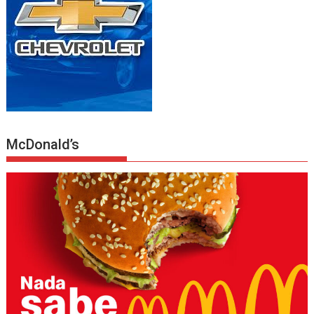
McDonald’s