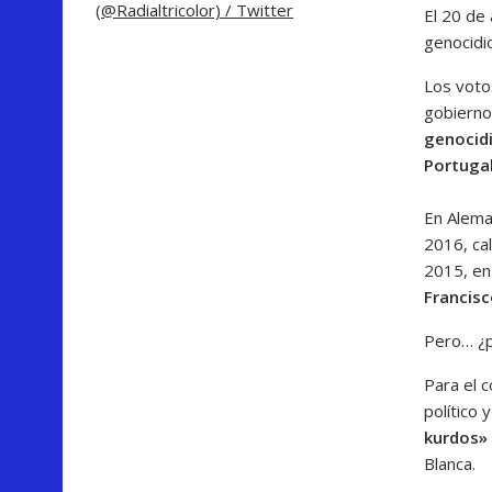
(@Radialtricolor) / Twitter
El 20 de
genocidi
Los voto
gobierno
genocidi
Portugal
En Alema
2016, cal
2015, en
Francisc
Pero… ¿p
Para el c
político 
kurdos»
Blanca.