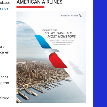
AMERICAN AIRLINES
robase
des de
s
bra
rca en
nadas
mperio
efinido