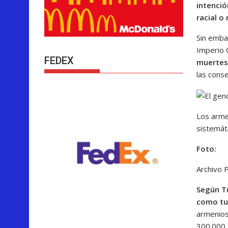
intenció
racial o
Sin emba
Imperio
FEDEX
muertes 
las cons
Los arme
sistemát
Foto:
Archivo P
Según T
como tu
armenios
300.000 