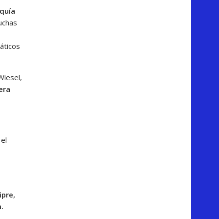
rquía
uchas
áticos
Wiesel,
era
el
ipre,
.