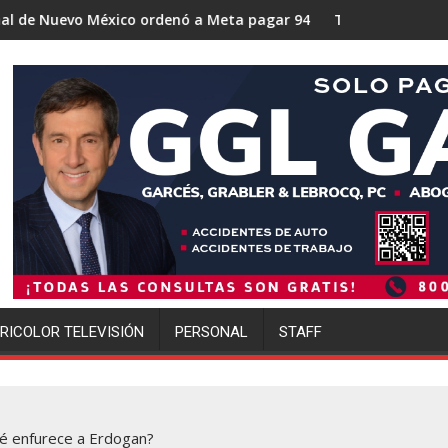
rdenó a Meta pagar 942 millones de dólares por los daños caus
Trump se acerca a lograr la mayor op
RICOLOR TELEVISIÓN
PERSONAL
STAFF
ué enfurece a Erdogan?