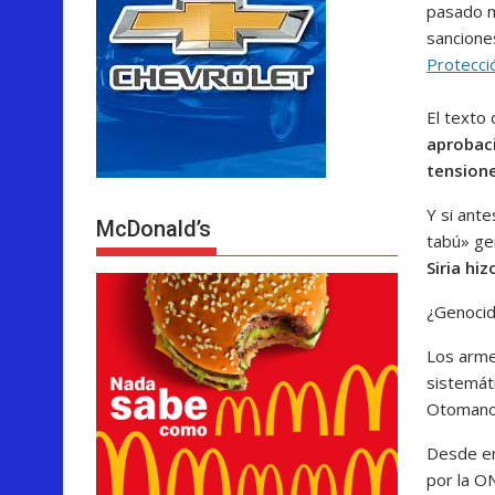
pasado m
sancione
Protecció
El texto 
aprobaci
tensione
Y si ante
McDonald’s
tabú» ge
Siria hi
¿Genocid
Los arme
sistemát
Otomano,
Desde e
por la 