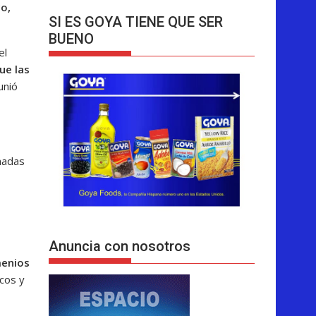
co,
SI ES GOYA TIENE QUE SER
BUENO
el
ue las
unió
nadas
Anuncia con nosotros
menios
rcos y