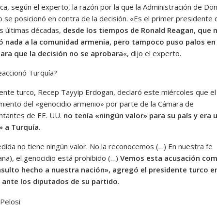
ca, según el experto, la razón por la que la Administración de Do
 se posicionó en contra de la decisión. «Es el primer presidente 
as últimas décadas,
desde los tiempos de Ronald Reagan
,
que 
ó nada a la comunidad armenia, pero tampoco puso palos en 
ara que la decisión no se aprobara
«, dijo el experto.
accionó Turquía?
dente turco, Recep Tayyip Erdogan, declaró este miércoles que el
miento del «genocidio armenio» por parte de la Cámara de
tantes de EE. UU.
no tenía «ningún valor» para su país y era 
» a Turquía.
dida no tiene ningún valor. No la reconocemos (…) En nuestra fe
na), el genocidio está prohibido (…)
Vemos esta acusación com
sulto hecho a nuestra nación», agregó el presidente turco e
 ante los diputados de su partido
.