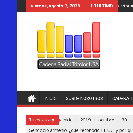
Saltar
Un tribunal de Nuevo México o
viernes, agosto 7, 2026
LO ULTIMO
al
contenido
INICIO
SOBRE NOSOTROS
CADENA T
Tu estas aquí
Inicio
2019
octubre
30
Genocidio armenio: ¿qué reconoció EE.UU. y por q