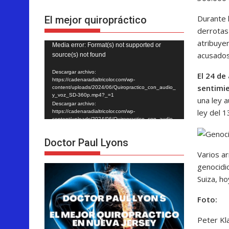
Durante 
El mejor quiropráctico
derrotas
atribuye
Reproductor
Media error: Format(s) not supported or
acusados
source(s) not found
de
vídeo
Descargar archivo:
El 24 de
https://cadenaradialtricolor.com/wp-
sentimie
content/uploads/2024/06/Quiropractico_con_audio_
y_voz_SD-360p.mp4?_=1
una ley 
Descargar archivo:
ley del 
https://cadenaradialtricolor.com/wp-
content/uploads/2024/06/Quiropractico_con_audio_
y_voz_SD-360p.mp4?_=1
Doctor Paul Lyons
Varios a
genocidi
Suiza, ho
Foto:
Peter Kl