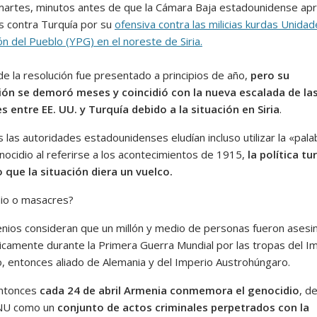
artes, minutos antes de que la Cámara Baja estadounidense ap
s contra Turquía por su
ofensiva contra las milicias kurdas Unida
n del Pueblo (YPG) en el noreste de Siria.
de la resolución fue presentado a principios de año,
pero su
ón se demoró meses y coincidió con la nueva escalada de la
s entre EE. UU. y Turquía debido a la situación en Siria
.
s las autoridades estadounidenses eludían incluso utilizar la «pala
nocidio al referirse a los acontecimientos de 1915,
la política tu
zo que la situación diera un vuelco.
io o masacres?
nios consideran que un millón y medio de personas fueron asesi
icamente durante la Primera Guerra Mundial por las tropas del I
 entonces aliado de Alemania y del Imperio Austrohúngaro.
ntonces
cada 24 de abril Armenia conmemora el genocidio
, d
ONU como un
conjunto de actos criminales perpetrados con la