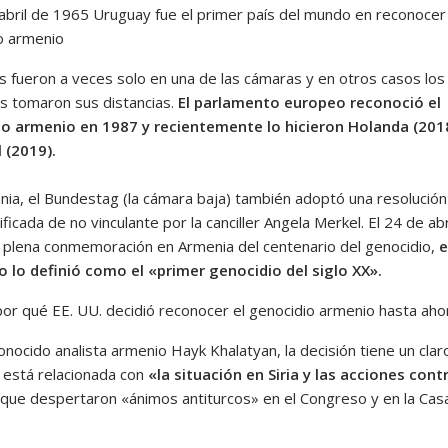
 abril de 1965 Uruguay fue el primer país del mundo en reconocer 
o armenio
s fueron a veces solo en una de las cámaras y en otros casos los
s tomaron sus distancias.
El parlamento europeo reconoció el
o armenio en 1987 y recientemente lo hicieron Holanda (201
 (2019).
nia, el Bundestag (la cámara baja) también adoptó una resolución
ificada de no vinculante por la canciller Angela Merkel. El 24 de abr
 plena conmemoración en Armenia del centenario del genocidio,
e
o lo definió como el «primer genocidio del siglo XX».
or qué EE. UU. decidió reconocer el genocidio armenio hasta aho
onocido analista armenio Hayk Khalatyan, la decisión tiene un claro
y está relacionada con
«la situación en Siria y las acciones cont
que despertaron «ánimos antiturcos» en el Congreso y en la Cas