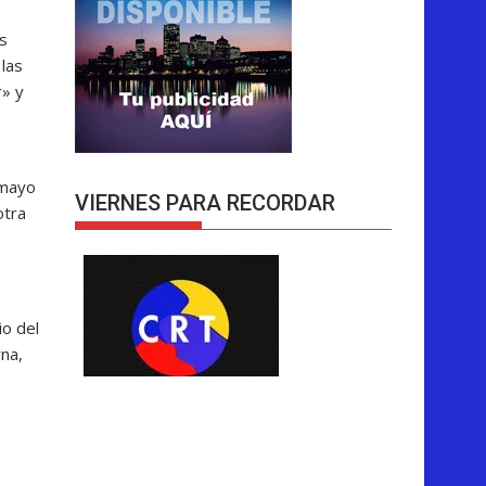
s
las
r» y
 mayo
VIERNES PARA RECORDAR
otra
io del
na,