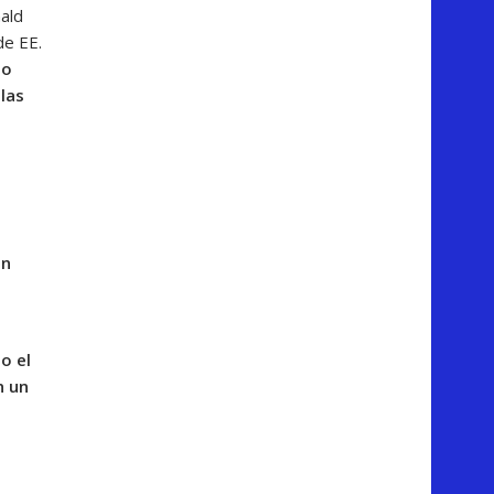
nald
de EE.
no
las
un
o el
n un