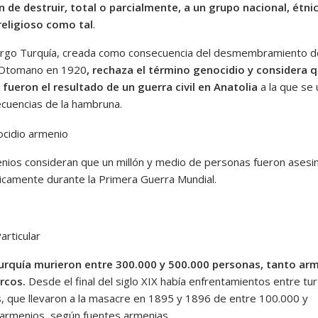
n de destruir, total o parcialmente, a un grupo nacional, étni
 religioso como tal
.
rgo Turquía, creada como consecuencia del desmembramiento d
 Otomano en 1920
, rechaza el término genocidio y considera q
fueron el resultado de un guerra civil en Anatolia
a la que se 
ecuencias de la hambruna.
nios consideran que un millón y medio de personas fueron asesi
icamente durante la Primera Guerra Mundial.
articular
urquía murieron entre 300.000 y 500.000 personas, tanto ar
rcos.
Desde el final del siglo XIX había enfrentamientos entre tu
, que llevaron a la masacre en 1895 y 1896 de entre 100.000 y
armenios, según fuentes armenias.