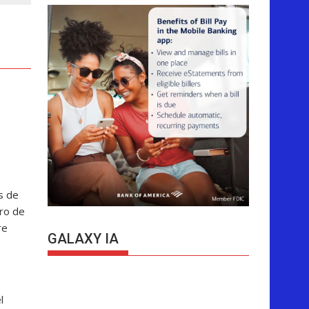
s de
rro de
re
GALAXY IA
l