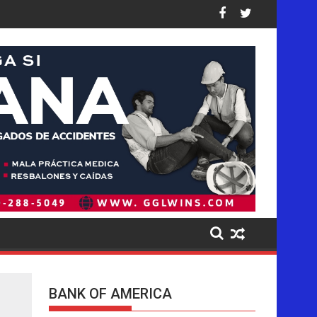
ados a los niños en sus plataformas
eración de deportaciones de la historia de Estados Unidos: así e
Ofensiva migratoria de Trump golpea de for
BANK OF AMERICA