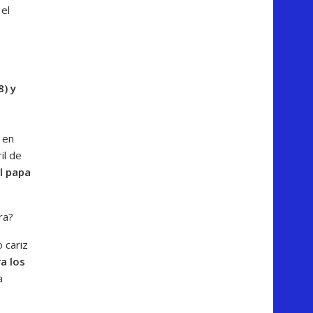
el
8) y
 en
il de
l papa
ra?
 cariz
ra los
a