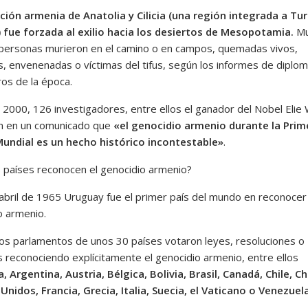
ción armenia de Anatolia y Cilicia (una región integrada a Tu
 fue forzada al exilio hacia los desiertos de Mesopotamia.
M
personas murieron en el camino o en campos, quemadas vivos,
, envenenadas o víctimas del tifus, según los informes de diplom
ros de la época.
 2000, 126 investigadores, entre ellos el ganador del Nobel Elie 
n en un comunicado que
«el genocidio armenio durante la Prim
undial es un hecho histórico incontestable»
.
 países reconocen el genocidio armenio?
 abril de 1965 Uruguay fue el primer país del mundo en reconocer 
o armenio.
 los parlamentos de unos 30 países votaron leyes, resoluciones o
 reconociendo explícitamente el genocidio armenio, entre ellos
, Argentina, Austria, Bélgica, Bolivia, Brasil, Canadá, Chile, Ch
Unidos, Francia, Grecia, Italia, Suecia, el Vaticano o Venezuela