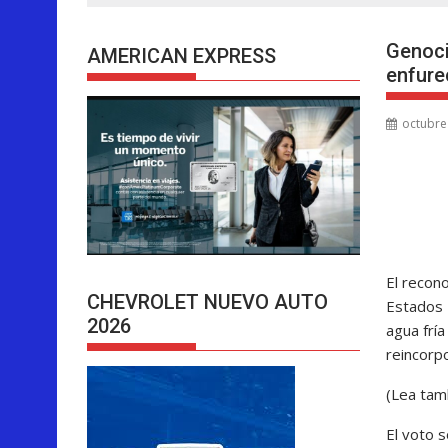
Genoci
AMERICAN EXPRESS
enfure
octubre
El recon
CHEVROLET NUEVO AUTO
Estados 
2026
agua fría
reincorpo
(Lea tam
El voto 