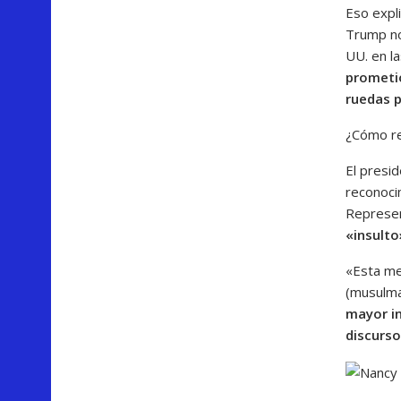
Eso expli
Trump no
UU. en l
prometi
ruedas p
¿Cómo re
El presi
reconoci
Represen
«insulto
«Esta me
(musulma
mayor in
discurso