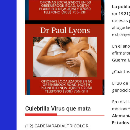
La pobla
en 1921)
de esas 
ahogadas
extranje
En el año
afirmaro
Guerra M
¿Cuántos
El 20 de
genocidi
En total
Culebrilla Virus que mata
mociones
Alemania
Estados 
(12) CADENARADIALTRICOLOR