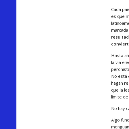
Cada paí
es que mi
latinoam
marcada p
resultad
convier
Hasta aho
la vía e
peronist
No está 
hagan re
que la l
límite de
No hay c
Algo fun
menguant