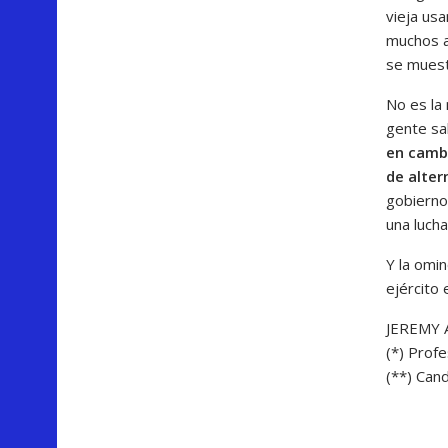
vieja usa
muchos a
se muest
No es la
gente sa
en cambi
de alter
gobierno
una lucha
Y la omin
ejército
JEREMY 
(*) Profe
(**) Cand