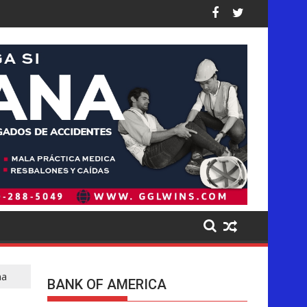
os: así están las cifras
ea de forma desproporcionada a los latinos en EE. UU., dice nu
Pistas del presunto autor intelectual
na
BANK OF AMERICA