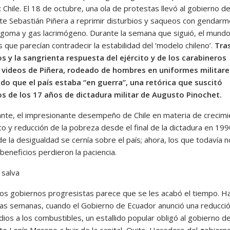
Chile. El 18 de octubre, una ola de protestas llevó al gobierno de
te Sebastián Piñera a reprimir disturbios y saqueos con gendarm
 goma y gas lacrimógeno. Durante la semana que siguió, el mundo
que parecían contradecir la estabilidad del ‘modelo chileno’.
Tras
os y la sangrienta respuesta del ejército y de los carabineros
 videos de Piñera, rodeado de hombres en uniformes militare
do que el país estaba “en guerra”, una retórica que suscitó
s de los 17 años de dictadura militar de Augusto Pinochet.
nte, el impresionante desempeño de Chile en materia de crecimi
 y reducción de la pobreza desde el final de la dictadura en 1990
 la desigualdad se cernía sobre el país; ahora, los que todavía n
 beneficios perdieron la paciencia.
 salva
los gobiernos progresistas parece que se les acabó el tiempo. H
as semanas, cuando el Gobierno de Ecuador anunció una reducci
dios a los combustibles, un estallido popular obligó al gobierno de
te Lenín Moreno a huir de la capital, Quito. Heredero del gobiern