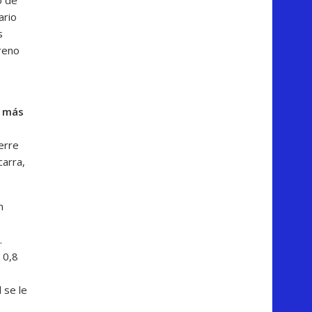
ario
s
reno
n más
ierre
carra,
n
.
 0,8
 se le