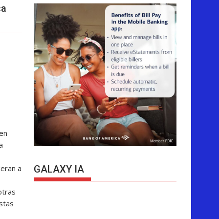
ca
 en
a
ieran a
GALAXY IA
otras
stas