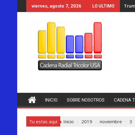
Saltar
Trump se acerca a lograr la
viernes, agosto 7, 2026
LO ULTIMO
al
contenido
INICIO
SOBRE NOSOTROS
CADENA T
Tu estas aquí
Inicio
2019
noviembre
3