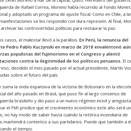
quierda de Rafael Correa, Moreno había recurrido al Fondo Monet
onal y adoptado un programa de ajuste fiscal. Como en Chile, a la
manifestaciones se les respondió con dura represión. Al final, Mo
archivar las controvertidas políticas para restaurar la paz.
s casos, el malestar llevó a la parálisis.
En Perú, la renuncia del
nte Pedro Pablo Kuczynski en marzo de 2018 envalentonó aú
erzas populistas del fujimorismo en el Congreso y alentó
aciones contra la ilegitimidad de los políticos peruanos
. El c
reso, decidido el mes pasado por el actual presidente, Martín Viz
das sobre el futuro del país.
 suma la onda expansiva de la victoria de Bolsonaro en la elecció
ial del año pasado en Brasil, que puso fin al largo consenso de
uierda brasileño y dio paso a un nuevo régimen incivil y amiguista
ue el FMI predice que el crecimiento económico este año será un
to, no hay modo de saber hasta cuándo la retórica incendiaria de
o mantendrá contentos a sus partidarios. Puede que también a él
bando el tiempo.