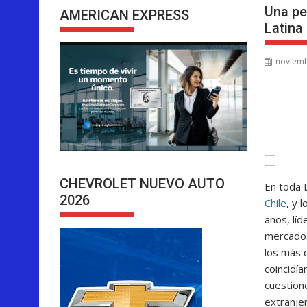
Una pe
AMERICAN EXPRESS
Latina
noviemb
CHEVROLET NUEVO AUTO
En toda L
2026
Chile
, y 
años, líd
mercados
los más 
coincidía
cuestion
extranje