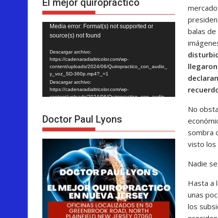
El mejor quiropráctico
mercado: 
presiden
Reproductor
Media error: Format(s) not supported or
balas de
source(s) not found
de
imágenes 
vídeo
Descargar archivo:
disturbi
https://cadenaradialtricolor.com/wp-
llegaron
content/uploads/2024/06/Quiropractico_con_audio_
y_voz_SD-360p.mp4?_=1
declaran
Descargar archivo:
recuerdo
https://cadenaradialtricolor.com/wp-
content/uploads/2024/06/Quiropractico_con_audio_
y_voz_SD-360p.mp4?_=1
No obsta
Doctor Paul Lyons
económico
sombra de
visto los
Nadie se
Hasta a 
unas poc
los subsi
presiden