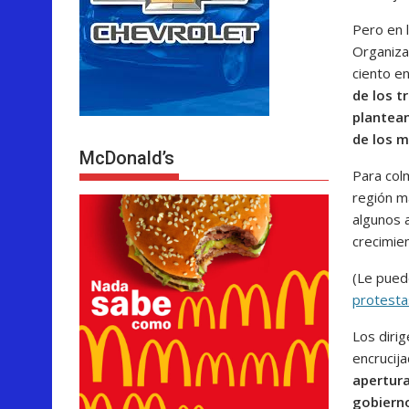
Pero en l
Organiza
ciento e
de los t
plantean
de los m
McDonald’s
Para col
región m
algunos 
crecimien
(Le pued
protesta
Los dirig
encrucij
apertura
gobierno