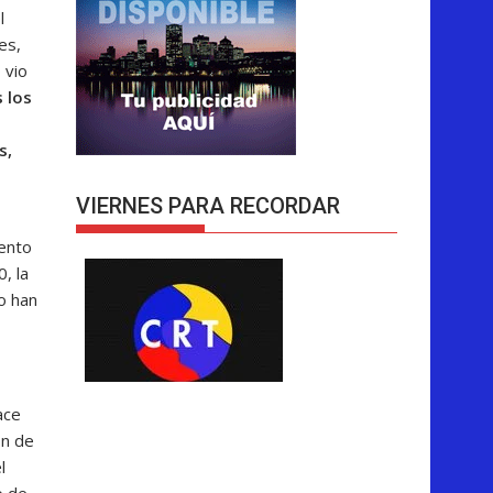
l
es,
 vio
 los
s,
VIERNES PARA RECORDAR
ento
, la
o han
ace
ón de
l
o de