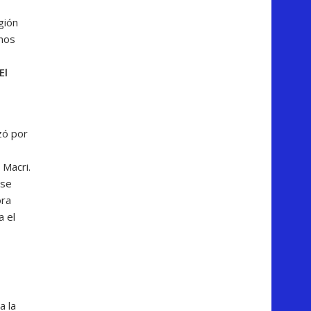
gión
rnos
El
zó por
 Macri.
 se
ora
a el
a la