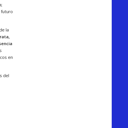
a;
 futuro
de la
rata,
sencia
s
icos en
s del