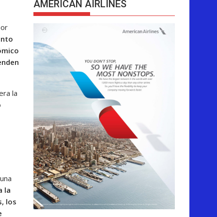
AMERICAN AIRLINES
por
ento
nómico
penden
era la
o
 una
a la
, los
e