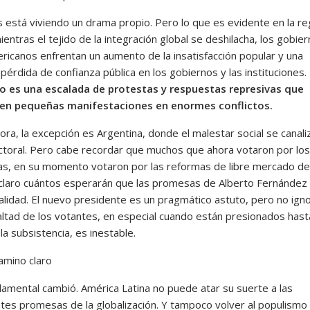
s está viviendo un drama propio. Pero lo que es evidente en la re
entras el tejido de la integración global se deshilacha, los gobie
ericanos enfrentan un aumento de la insatisfacción popular y una
érdida de confianza pública en los gobiernos y las instituciones.
o es una escalada de protestas y respuestas represivas que
ten pequeñas manifestaciones en enormes conflictos.
ra, la excepción es Argentina, donde el malestar social se canali
lectoral. Pero cabe recordar que muchos que ahora votaron por los
as, en su momento votaron por las reformas de libre mercado de
claro cuántos esperarán que las promesas de Alberto Fernández
alidad. El nuevo presidente es un pragmático astuto, pero no ign
ealtad de los votantes, en especial cuando están presionados hast
 la subsistencia, es inestable.
amino claro
damental cambió. América Latina no puede atar su suerte a las
es promesas de la globalización. Y tampoco volver al populismo 