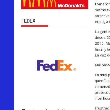
tomaron 
mismo tie
atractiva
FEDEX
Brasil, a
La gente
desde 20
2015, Ma
fiscal y 
En vez d
Mal para
En muy p
quedó ap
comenzó a
proteccio
incertidu
Frustraci