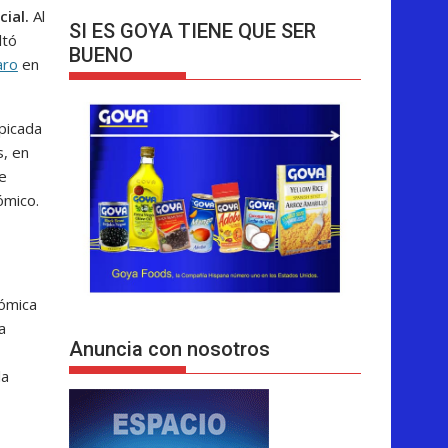
cial.
Al
SI ES GOYA TIENE QUE SER
ltó
BUENO
aro
en
picada
s, en
e
ómico.
ómica
a
Anuncia con nosotros
la