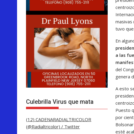
centroiz
Internaci
masivas 
tuvo que 
En alguno
preside
a las fu
manifest
del Cong
genera du
A esto se
presidenc
Culebrilla Virus que mata
centroizq
Puesto q
por cien
(12) CADENARADIALTRICOLOR
Bolsonar
(@Radialtricolor) / Twitter
esté aca