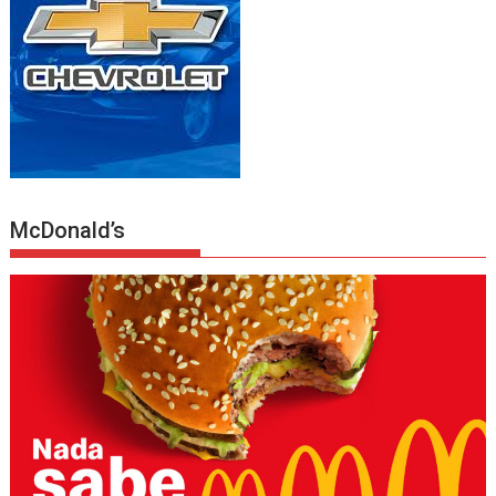
McDonald’s