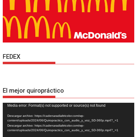
FEDEX
El mejor quiropráctico
Reproductor
Media error: Format(s) not supported or source(s) not found
de
Descargar archivo: https://cadenaradialtricolor.com/wp-
vídeo
content/uploads/2024/06/Quiropractico_con_audio_y_voz_SD-360p.mp4?_=1
Descargar archivo: https://cadenaradialtricolor.com/wp-
content/uploads/2024/06/Quiropractico_con_audio_y_voz_SD-360p.mp4?_=1