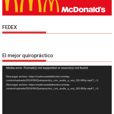
FEDEX
El mejor quiropráctico
Reproductor
Media error: Format(s) not supported or source(s) not found
de
Descargar archivo: https://cadenaradialtricolor.com/wp-
vídeo
content/uploads/2024/06/Quiropractico_con_audio_y_voz_SD-360p.mp4?_=1
Descargar archivo: https://cadenaradialtricolor.com/wp-
content/uploads/2024/06/Quiropractico_con_audio_y_voz_SD-360p.mp4?_=1