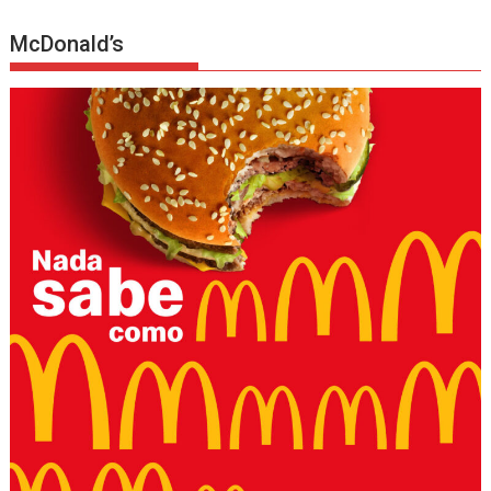
McDonald’s