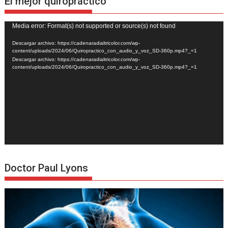
El mejor quiropráctico
Reproductor
Media error: Format(s) not supported or source(s) not found
de
Descargar archivo: https://cadenaradialtricolor.com/wp-
vídeo
content/uploads/2024/06/Quiropractico_con_audio_y_voz_SD-360p.mp4?_=1
Descargar archivo: https://cadenaradialtricolor.com/wp-
content/uploads/2024/06/Quiropractico_con_audio_y_voz_SD-360p.mp4?_=1
Doctor Paul Lyons