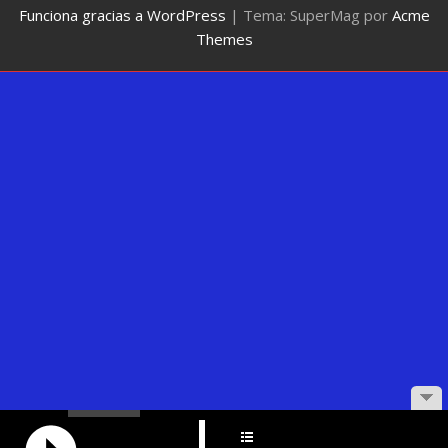
Funciona gracias a WordPress
|
Tema: SuperMag por
Acme
Themes