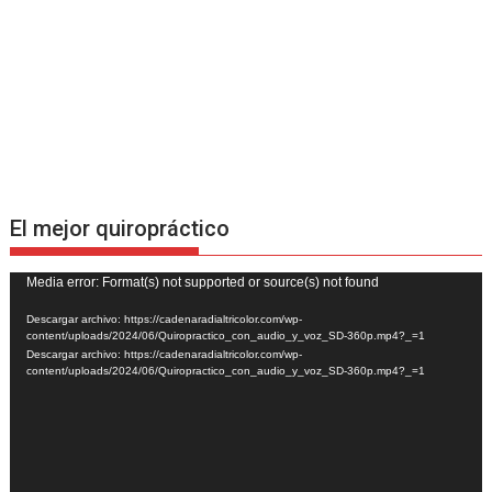
El mejor quiropráctico
Reproductor
Media error: Format(s) not supported or source(s) not found
de
Descargar archivo: https://cadenaradialtricolor.com/wp-
vídeo
content/uploads/2024/06/Quiropractico_con_audio_y_voz_SD-360p.mp4?_=1
Descargar archivo: https://cadenaradialtricolor.com/wp-
content/uploads/2024/06/Quiropractico_con_audio_y_voz_SD-360p.mp4?_=1