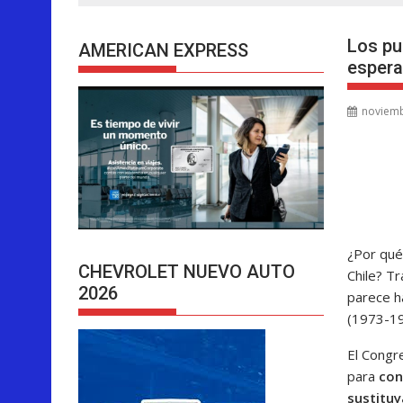
Los pu
AMERICAN EXPRESS
espera
noviemb
¿Por qué
CHEVROLET NUEVO AUTO
Chile? Tr
2026
parece h
(1973-19
El Congr
para
con
sustituy