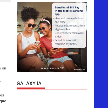
e en
s
t
GALAXY IA
nes
 que