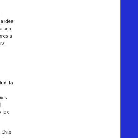
o
na idea
do una
ores a
ral.
ud, la
pios
l
e los
Chile,