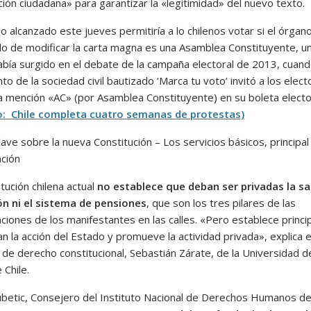
ción ciudadana» para garantizar la «legitimidad» del nuevo texto.
do alcanzado este jueves
permitiría a lo chilenos votar si el órgan
o de modificar la carta magna es una Asamblea Constituyente,
u
abía surgido en el debate de la campaña electoral de 2013, cuan
o de la sociedad civil bautizado ‘Marca tu voto’ invitó a los elect
 la mención «AC» (por Asamblea Constituyente) en su boleta electo
o: Chile completa cuatro semanas de protestas)
lave sobre la nueva Constitución
– Los servicios básicos, principal
ación
tución chilena actual
no establece que deban ser privadas la sal
n ni el sistema de pensiones
, que son los tres pilares de las
aciones de los manifestantes en las calles. «Pero establece princi
an la acción del Estado y promueve la actividad privada», explica e
 de derecho constitucional, Sebastián Zárate, de la Universidad d
 Chile.
ubetic, Consejero del Instituto Nacional de Derechos Humanos de 