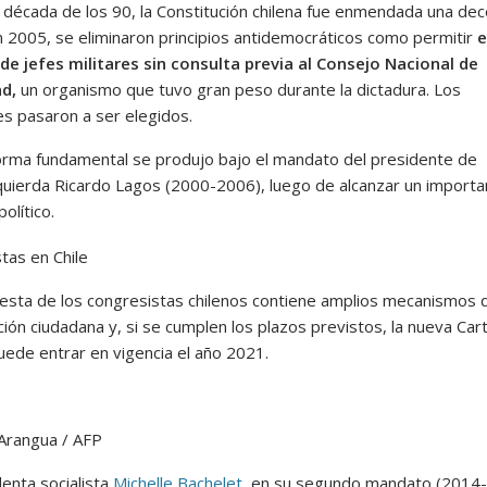
 década de los 90, la Constitución chilena fue enmendada una de
n 2005, se eliminaron principios antidemocráticos como permitir
e
de jefes militares sin consulta previa al Consejo Nacional de
ad,
un organismo que tuvo gran peso durante la dictadura. Los
s pasaron a ser elegidos.
orma fundamental se produjo bajo el mandato del presidente de
quierda Ricardo Lagos (2000-2006), luego de alcanzar un importa
olítico.
esta de los congresistas chilenos contiene amplios mecanismos 
ción ciudadana y, si se cumplen los plazos previstos, la nueva Car
ede entrar en vigencia el año 2021.
Arangua / AFP
denta socialista
Michelle Bachelet
, en su segundo mandato (2014-