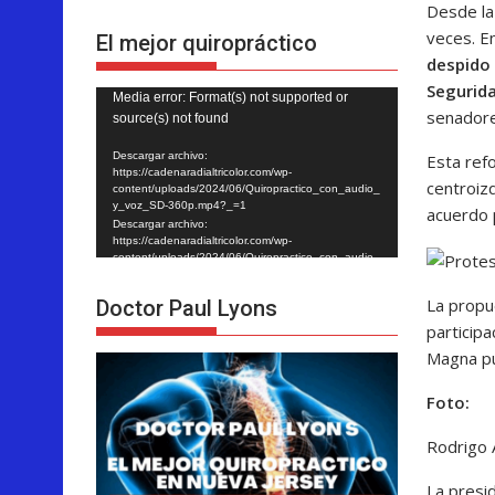
Desde la
veces. E
El mejor quiropráctico
despido 
Segurid
Reproductor
Media error: Format(s) not supported or
senadore
source(s) not found
de
vídeo
Descargar archivo:
Esta ref
https://cadenaradialtricolor.com/wp-
centroiz
content/uploads/2024/06/Quiropractico_con_audio_
y_voz_SD-360p.mp4?_=1
acuerdo p
Descargar archivo:
https://cadenaradialtricolor.com/wp-
content/uploads/2024/06/Quiropractico_con_audio_
y_voz_SD-360p.mp4?_=1
La propu
Doctor Paul Lyons
participa
Magna pu
Foto:
Rodrigo 
La presi