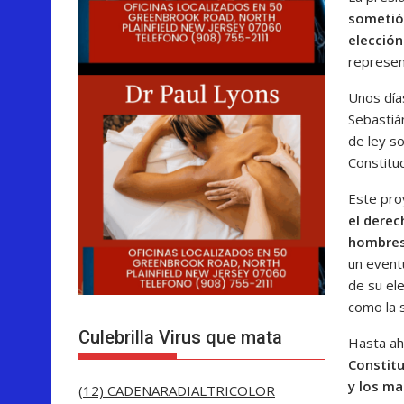
sometió 
elecció
represent
Unos día
Sebastiá
de ley s
Constituc
Este pr
el derec
hombres
un event
de su el
como la s
Culebrilla Virus que mata
Hasta ah
Constitu
y los ma
(12) CADENARADIALTRICOLOR