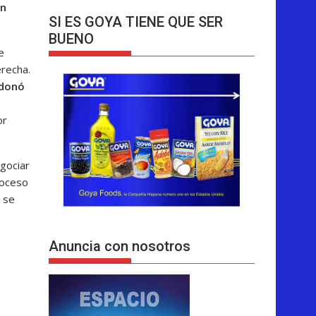
an
SI ES GOYA TIENE QUE SER
BUENO
e
erecha.
ndonó
or
egociar
roceso
e se
Anuncia con nosotros