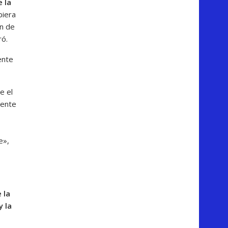
 la
biera
ón de
ró.
ente
e el
mente
e»,
 la
y la