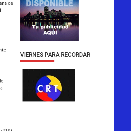
cena de
l
nte
VIERNES PARA RECORDAR
de
ta
2018),