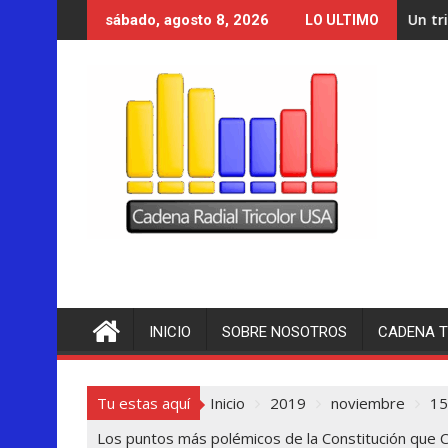
Saltar
Un tribunal de Nuevo Méxic
sábado, agosto 8, 2026
LO ULTIMO
al
contenido
INICIO
SOBRE NOSOTROS
CADENA T
Tu estas aquí
Inicio
2019
noviembre
15
Los puntos más polémicos de la Constitución que C