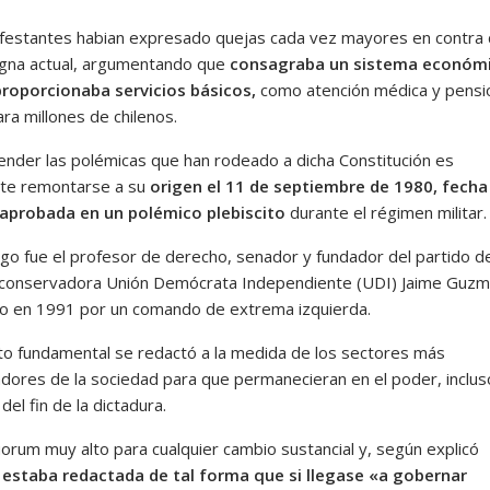
festantes habian expresado quejas cada vez mayores en contra 
gna actual, argumentando que
consagraba un sistema económ
roporcionaba servicios básicos,
como atención médica y pensi
ra millones de chilenos.
ender las polémicas que han rodeado a dicha Constitución es
te remontarse a su
origen el 11 de septiembre de 1980, fecha 
aprobada en un polémico plebiscito
durante el régimen militar.
ogo fue el profesor de derecho, senador y fundador del partido de
conservadora Unión Demócrata Independiente (UDI) Jaime Guzm
o en 1991 por un comando de extrema izquierda.
to fundamental se redactó a la medida de los sectores más
dores de la sociedad para que permanecieran en el poder, inclus
el fin de la dictadura.
uorum muy alto para cualquier cambio sustancial y, según explicó
,
estaba redactada de tal forma que si llegase «a gobernar