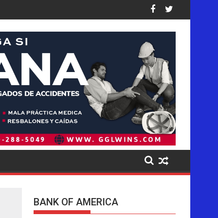
ausados a los niños en sus plataformas
 operación de deportaciones de la historia de Estados Unidos: as
Ofensiva migratoria de Trump golpea de 
BANK OF AMERICA