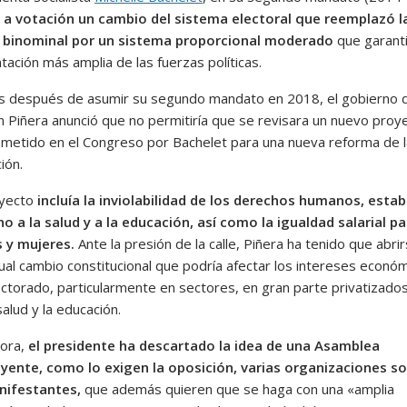
a votación un cambio del sistema electoral que reemplazó l
n binominal por un sistema proporcional moderado
que garant
ación más amplia de las fuerzas políticas.
s después de asumir su segundo mandato en 2018, el gobierno 
n Piñera anunció que no permitiría que se revisara un nuevo proy
ometido en el Congreso por Bachelet para una nueva reforma de l
ión.
oyecto
incluía la inviolabilidad de los derechos humanos, estab
ho a la salud y a la educación, así como la igualdad salarial pa
 y mujeres.
Ante la presión de la calle, Piñera ha tenido que abri
ual cambio constitucional que podría afectar los intereses econó
ectorado, particularmente en sectores, en gran parte privatizados
alud y la educación.
ora,
el presidente ha descartado la idea de una Asamblea
yente, como lo exigen la oposición, varias organizaciones so
nifestantes,
que además quieren que se haga con una «amplia