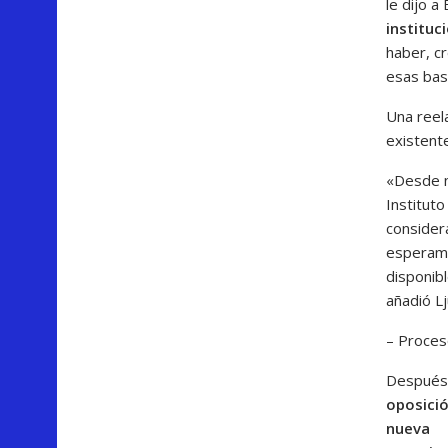
le dijo 
instituc
haber, c
esas bas
Una reel
existent
«Desde n
Institut
considera
esperamo
disponib
añadió Lj
– Proces
Después 
oposició
nueva