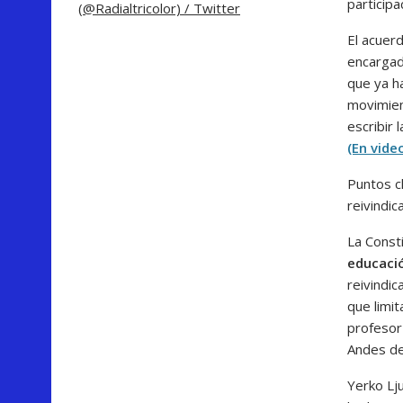
participa
(@Radialtricolor) / Twitter
El acuer
encargad
que ya h
movimient
escribir
(En vide
Puntos c
reivindic
La Consti
educació
reivindic
que limit
profesor
Andes de
Yerko Lj