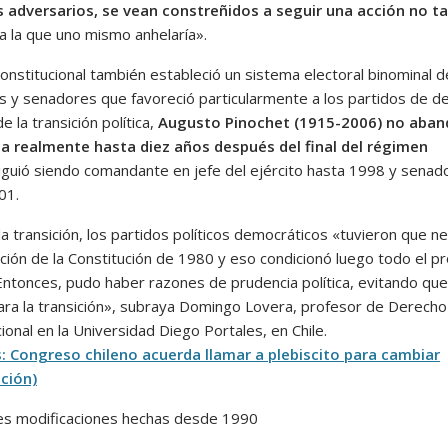
 adversarios, se vean constreñidos a seguir una acción no t
a la que uno mismo anhelaría».
onstitucional también estableció un sistema electoral binominal d
s y senadores que favoreció particularmente a los partidos de d
e la transición política,
Augusto Pinochet (1915-2006) no aba
ica realmente hasta diez años después del final del régimen
iguió siendo comandante en jefe del ejército hasta 1998 y senad
01.
a transición, los partidos políticos democráticos «tuvieron que n
ación de la Constitución de 1980 y eso condicionó luego todo el p
. Entonces, pudo haber razones de prudencia política, evitando qu
ra la transición», subraya Domingo Lovera, profesor de Derecho
ional en la Universidad Diego Portales, en Chile.
 Congreso chileno acuerda llamar a plebiscito para cambiar
ción)
les modificaciones hechas desde 1990