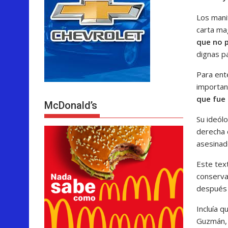
Los mani
carta ma
que no p
dignas pa
Para ent
importan
que fue 
McDonald’s
Su ideól
derecha 
asesinad
Este tex
conserva
después d
Incluía q
Guzmán