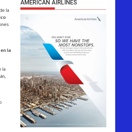
AMERICAN AIRLINES
de la
ico
ones
en la
 la
án,
o