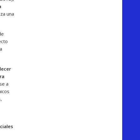
a
iza una
de
ecto
a
lecer
ra
rse a
micos
,
ciales