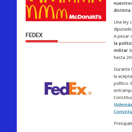
nuestros
distinta
Una ley c
diputado
FEDEX
A pesar d
la polít
militar
S
hasta 20
Durante l
la acept
político
entrampa
Constituc
(Además:
Constitu
Principa