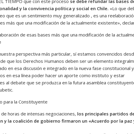
a EL TIEMPO que con este proceso
se debe refundar las bases de
ionalidad y la convivencia política y social en Chile.
«Lo que de
reo que es un sentimiento muy generalizado , es una reelaboraci
es más que una modificación de la actualmente existente», decla
aboración de esas bases más que una modificación de la actualm
e
uestra perspectiva más particular, sí estamos convencidos desd
o de que los Derechos Humanos deben ser un elemento integral
do en esa discusión e integrado en la nueva fase constitucional y
s en esa línea poder hacer un aporte como instituto y estar
les al debate que se produzca en la futura asamblea constituyent
ubetic.
o para la Constituyente
de horas de intensas negociaciones,
los principales partidos de
n y la coalición de gobierno firmaron un «Acuerdo por la paz 