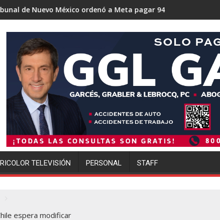
o ordenó a Meta pagar 942 millones de dólares por los daños c
Trump se acerca a lograr la mayor
RICOLOR TELEVISIÓN
PERSONAL
STAFF
hile espera modificar