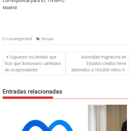
Corresponsal para EL TIEMPO
Madrid
Uncategorized
Europa
Navegación
Supuesto escándalo que
Autoridad migratoria de
de
hizo que Bolsonaro cambiara
Estados Unidos tiene
entradas
de vicepresidente
detenidos a 103.000 niños
Entradas relacionadas