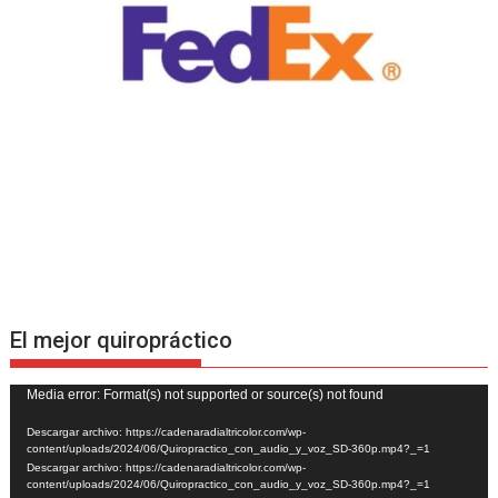
El mejor quiropráctico
Reproductor
Media error: Format(s) not supported or source(s) not found
de
Descargar archivo: https://cadenaradialtricolor.com/wp-
vídeo
content/uploads/2024/06/Quiropractico_con_audio_y_voz_SD-360p.mp4?_=1
Descargar archivo: https://cadenaradialtricolor.com/wp-
content/uploads/2024/06/Quiropractico_con_audio_y_voz_SD-360p.mp4?_=1