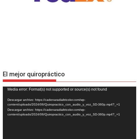
El mejor quiropráctico
Reproductor
Media error: Format(s) not supported or source(s) not found
de
Descargar archivo: https://cadenaradialtricolor.com/wp-
vídeo
content/uploads/2024/06/Quiropractico_con_audio_y_voz_SD-360p.mp4?_=1
Descargar archivo: https://cadenaradialtricolor.com/wp-
content/uploads/2024/06/Quiropractico_con_audio_y_voz_SD-360p.mp4?_=1