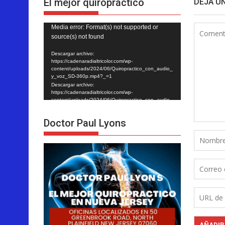
El mejor quiropráctico
DEJA U
Reproductor
Media error: Format(s) not supported or
source(s) not found
de
vídeo
Descargar archivo:
https://cadenaradialtricolor.com/wp-
content/uploads/2024/06/Quiropractico_con_audio_
y_voz_SD-360p.mp4?_=1
Descargar archivo:
https://cadenaradialtricolor.com/wp-
content/uploads/2024/06/Quiropractico_con_audio_
y_voz_SD-360p.mp4?_=1
Doctor Paul Lyons