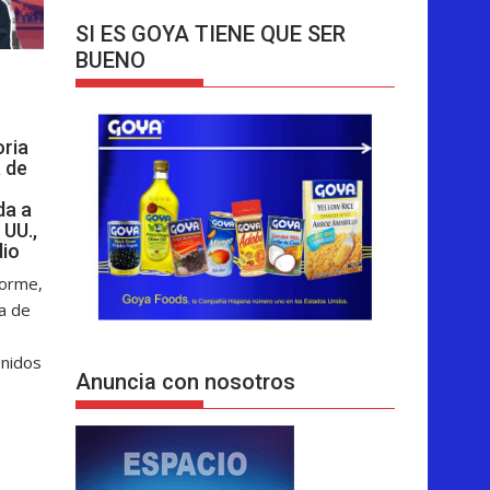
SI ES GOYA TIENE QUE SER
BUENO
oria
 de
da a
 UU.,
dio
forme,
ga de
Unidos
Anuncia con nosotros