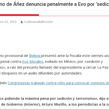
no de Áñez denuncia penalmente a Evo por ‘sedic
re 22, 2019
Cadenaradialtricolor
rno provisional de
Bolivia
presentó ante la Fiscalía este viernes un
 penal contra
Evo Morales
, exiliado en México, por «sedición y
mo», a raíz del presunto llamado del expresidente a cercar La Paz
 bloqueos en un audio difundido por autoridades.
mbién
Congresistas trabajan contra reloj para convocar comicios e
 pidiendo la máxima pena por sedición y terrorismo», dijo e
 de Gobierno (Interior), Arturo Murillo, a los periodistas a la s