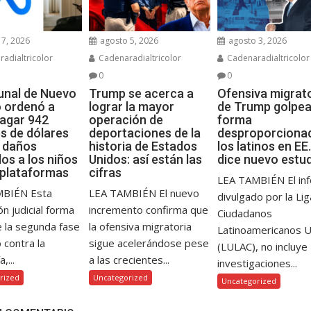
7, 2026
agosto 5, 2026
agosto 3, 2026
adialtricolor
Cadenaradialtricolor
Cadenaradialtricolor
0
0
bunal de Nuevo
Trump se acerca a
Ofensiva migrat
 ordenó a
lograr la mayor
de Trump golpea
agar 942
operación de
forma
es de dólares
deportaciones de la
desproporciona
s daños
historia de Estados
los latinos en EE.
os a los niños
Unidos: así están las
dice nuevo estu
 plataformas
cifras
LEA TAMBIÉN El in
MBIÉN Esta
LEA TAMBIÉN El nuevo
divulgado por la Li
ón judicial forma
incremento confirma que
Ciudadanos
e la segunda fase
la ofensiva migratoria
Latinoamericanos 
o contra la
sigue acelerándose pese
(LULAC), no incluye
,...
a las crecientes...
investigaciones...
rized
Uncategorized
Uncategorized