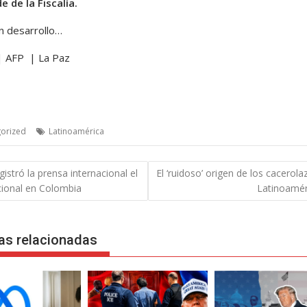
e de la Fiscalía.
en desarrollo…
| AFP | La Paz
orized
Latinoamérica
gación
gistró la prensa internacional el
El ‘ruidoso’ origen de los cacerol
cional en Colombia
Latinoamér
das
as relacionadas