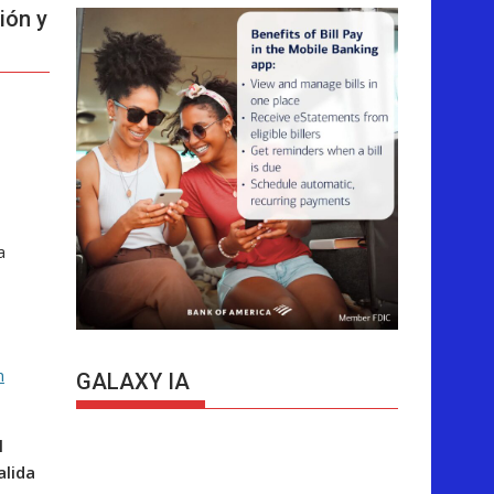
ión y
a
n
GALAXY IA
l
alida