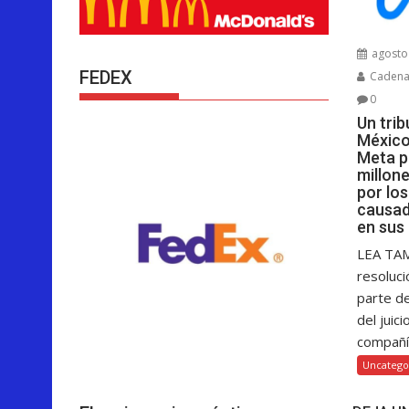
agosto 
FEDEX
Cadenar
0
Un tri
México
Meta p
millon
por lo
causad
en sus
LEA TA
resoluci
parte d
del juici
compañía
Uncatego