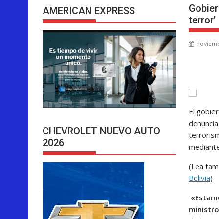
Gobier
AMERICAN EXPRESS
terror’
noviemb
El gobie
denuncia
CHEVROLET NUEVO AUTO
terroris
2026
mediante
(Lea ta
Bolivia
)
«Estamos
ministro