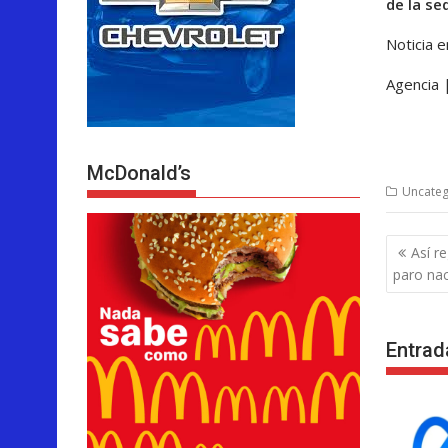
de la sed
Noticia 
Agencia 
McDonald’s
Uncateg
Nave
Así re
de
paro na
entra
Entrad