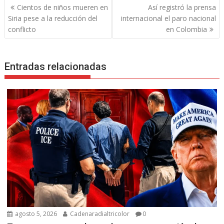
Navegación
Cientos de niños mueren en
Así registró la prensa
de
Siria pese a la reducción del
internacional el paro nacional
entradas
conflicto
en Colombia
Entradas relacionadas
agosto 5, 2026
Cadenaradialtricolor
0