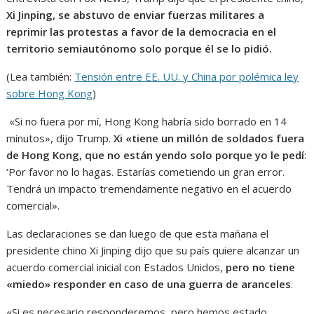
Xi Jinping, se abstuvo de enviar fuerzas militares a
reprimir las protestas a favor de la democracia en el
territorio semiautónomo solo porque él se lo pidió.
(Lea también:
Tensión entre EE. UU. y China por polémica ley
sobre Hong Kong
)
«Si no fuera por mí, Hong Kong habría sido borrado en 14
minutos», dijo Trump.
Xi «tiene un millón de soldados fuera
de Hong Kong, que no están yendo solo porque yo le pedí
:
‘Por favor no lo hagas. Estarías cometiendo un gran error.
Tendrá un impacto tremendamente negativo en el acuerdo
comercial».
Las declaraciones se dan luego de que esta mañana el
presidente chino Xi Jinping dijo que su país quiere alcanzar un
acuerdo comercial inicial con Estados Unidos,
pero no tiene
«miedo» responder en caso de una guerra de aranceles
.
«Si es necesario responderemos, pero hemos estado