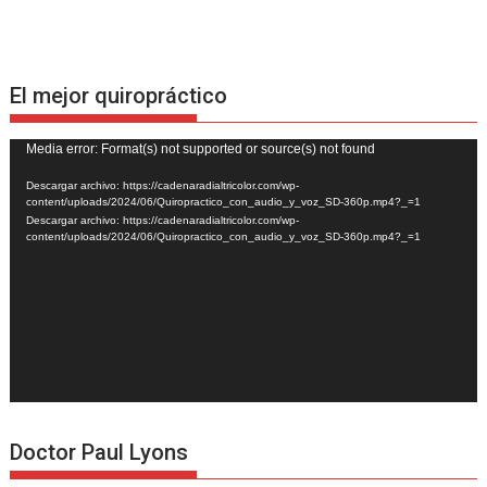
El mejor quiropráctico
Reproductor
Media error: Format(s) not supported or source(s) not found
de
Descargar archivo: https://cadenaradialtricolor.com/wp-
vídeo
content/uploads/2024/06/Quiropractico_con_audio_y_voz_SD-360p.mp4?_=1
Descargar archivo: https://cadenaradialtricolor.com/wp-
content/uploads/2024/06/Quiropractico_con_audio_y_voz_SD-360p.mp4?_=1
Doctor Paul Lyons