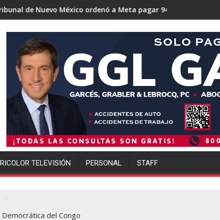
o México ordenó a Meta pagar 942 millones de dólares por los 
Trump se acerca a lograr l
RICOLOR TELEVISIÓN
PERSONAL
STAFF
a Democrática del Congo