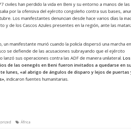
77 civiles han perdido la vida en Beni y su entorno a manos de la
alia por la ofensiva del ejército congoleño contra sus bases, anun
tubre. Los manifestantes denuncian desde hace varios días la ina
cito y de los Cascos Azules presentes en la región, ante las mata
o, un manifestante murió cuando la policía dispersó una marcha en
co se defiende de las acusaciones subrayando que el ejército
o lanzó sus operaciones contra las ADF de manera unilateral.
Los
ios de las oenegés en Beni fueron invitados a quedarse en s
te lunes, «al abrigo de ángulos de disparo y lejos de puertas 
s»
, indicaron fuentes humanitarias.
orized
África