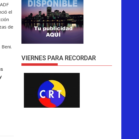
s ADF
ció el
cción
nzas de
 Beni.
VIERNES PARA RECORDAR
us
y