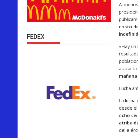
Al menos 
presiden
públicam
costo de
indefin
FEDEX
«Hay un 
resultad
poblacio
atacar l
mañana l
Lucha an
La lucha 
desde el
o
cho ci
atribuid
del ejérc