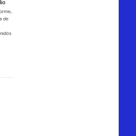
dio
forme,
ga de
Unidos