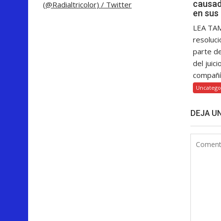
causad
(@Radialtricolor) / Twitter
en sus
LEA TA
resoluci
parte d
del juici
compañía
Uncatego
DEJA U