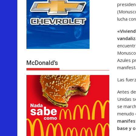
presiden
(Monusco
lucha co
«Viviend
vandali
encuentr
Monusco.
Azules pr
McDonald’s
manifest
Las fuer
Antes de
Unidas s
se march
menudo d
manifes
base y o