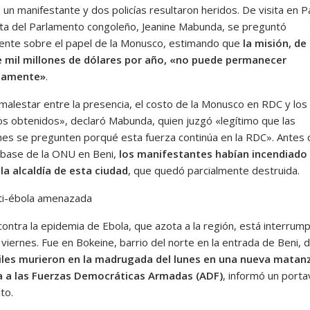
un manifestante y dos policías resultaron heridos. De visita en Pa
ta del Parlamento congoleño, Jeanine Mabunda, se preguntó
ente sobre el papel de la Monusco, estimando que
la misión, de
 mil millones de dólares por año, «no puede permanecer
idamente»
.
malestar entre la presencia, el costo de la Monusco en RDC y los
os obtenidos», declaró Mabunda, quien juzgó «legítimo que las
nes se pregunten porqué esta fuerza continúa en la RDC». Antes 
a base de la ONU en Beni,
los manifestantes habían incendiado 
a alcaldía de esta ciudad
, que quedó parcialmente destruida.
ti-ébola amenazada
contra la epidemia de Ebola, que azota a la región, está interrum
 viernes. Fue en Bokeine, barrio del norte en la entrada de Beni,
viles murieron en la madrugada del lunes en una nueva matan
a a las Fuerzas Democráticas Armadas (ADF)
, informó un port
ito.