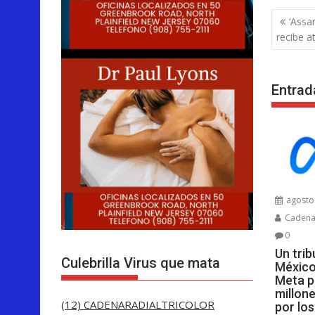
Nave
‘Assa
de
recibe a
entra
Entrad
agosto 
Cadenar
0
Un tri
Culebrilla Virus que mata
México
Meta p
millon
(12) CADENARADIALTRICOLOR
por lo