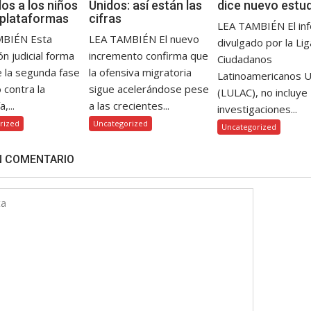
os a los niños
Unidos: así están las
dice nuevo estu
 plataformas
cifras
LEA TAMBIÉN El in
MBIÉN Esta
LEA TAMBIÉN El nuevo
divulgado por la Li
ón judicial forma
incremento confirma que
Ciudadanos
e la segunda fase
la ofensiva migratoria
Latinoamericanos 
o contra la
sigue acelerándose pese
(LULAC), no incluye
,...
a las crecientes...
investigaciones...
rized
Uncategorized
Uncategorized
N COMENTARIO