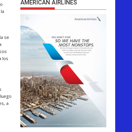
AMERICAN AIRLINES
go
la
da se
a
scos
a los
s
 luego
es, a