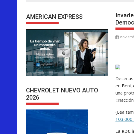
Invade
AMERICAN EXPRESS
Democr
noviemb
Decenas 
en Beni,
CHEVROLET NUEVO AUTO
una prot
2026
«inacción
(Lea tam
103.000 
La RDC i