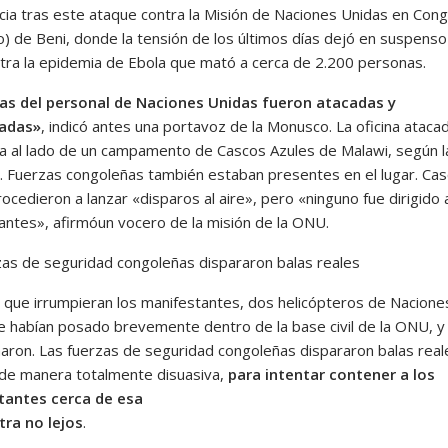
cia tras este ataque contra la Misión de Naciones Unidas en Con
) de Beni, donde la tensión de los últimos días dejó en suspenso 
ntra la epidemia de Ebola que mató a cerca de 2.200 personas.
as del personal de Naciones Unidas fueron atacadas y
zadas»
, indicó antes una portavoz de la Monusco. La oficina ataca
a al lado de un campamento de Cascos Azules de Malawi, según l
 Fuerzas congoleñas también estaban presentes en el lugar. Ca
ocedieron a lanzar «disparos al aire», pero «ninguno fue dirigido 
antes», afirmóun vocero de la misión de la ONU.
zas de seguridad congoleñas dispararon balas reales
 que irrumpieran los manifestantes, dos helicópteros de Nacione
e habían posado brevemente dentro de la base civil de la ONU, y
aron. Las fuerzas de seguridad congoleñas dispararon balas real
e manera totalmente disuasiva,
para intentar contener a los
tantes cerca de esa
tra no lejos
.