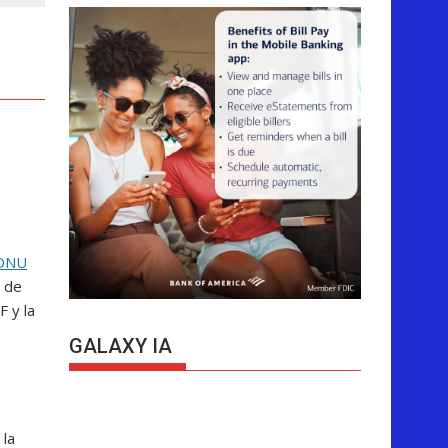
ONU
o de
 y la
GALAXY IA
 la