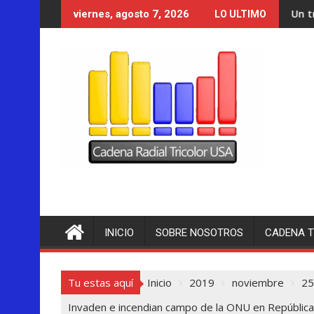
Saltar
Un tribunal de Nuev
viernes, agosto 7, 2026
LO ULTIMO
al
contenido
INICIO
SOBRE NOSOTROS
CADENA T
Tu estas aquí
Inicio
2019
noviembre
25
Invaden e incendian campo de la ONU en Repúblic