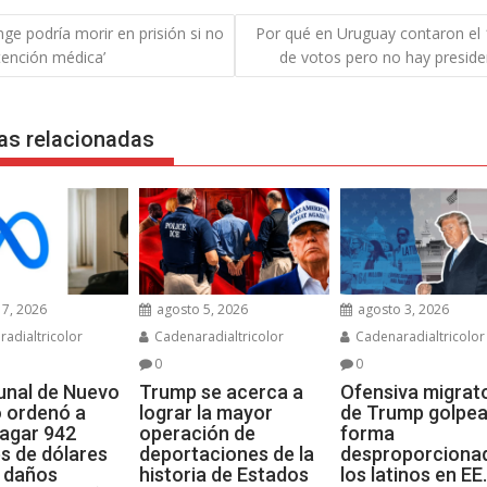
gación
nge podría morir en prisión si no
Por qué en Uruguay contaron el
tención médica’
de votos pero no hay preside
das
as relacionadas
7, 2026
agosto 5, 2026
agosto 3, 2026
adialtricolor
Cadenaradialtricolor
Cadenaradialtricolor
0
0
bunal de Nuevo
Trump se acerca a
Ofensiva migrat
 ordenó a
lograr la mayor
de Trump golpea
agar 942
operación de
forma
es de dólares
deportaciones de la
desproporciona
s daños
historia de Estados
los latinos en EE.