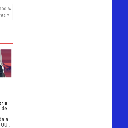
 100 %
nte
oria
 de
da a
 UU.,