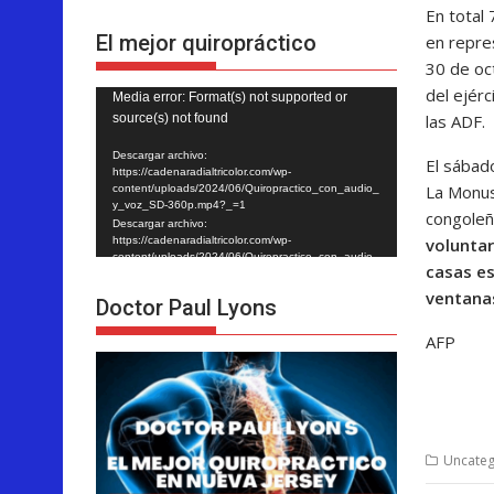
En total 
El mejor quiropráctico
en repres
30 de oc
del ejér
Reproductor
Media error: Format(s) not supported or
las ADF.
source(s) not found
de
vídeo
Descargar archivo:
El sábad
https://cadenaradialtricolor.com/wp-
La Monus
content/uploads/2024/06/Quiropractico_con_audio_
y_voz_SD-360p.mp4?_=1
congoleñ
Descargar archivo:
voluntar
https://cadenaradialtricolor.com/wp-
content/uploads/2024/06/Quiropractico_con_audio_
casas es
y_voz_SD-360p.mp4?_=1
ventana
Doctor Paul Lyons
AFP
Uncateg