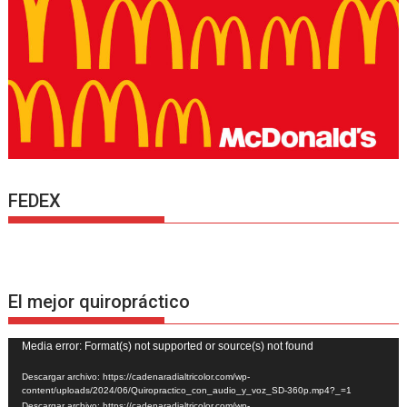
FEDEX
El mejor quiropráctico
Reproductor
Media error: Format(s) not supported or source(s) not found
de
Descargar archivo: https://cadenaradialtricolor.com/wp-
vídeo
content/uploads/2024/06/Quiropractico_con_audio_y_voz_SD-360p.mp4?_=1
Descargar archivo: https://cadenaradialtricolor.com/wp-