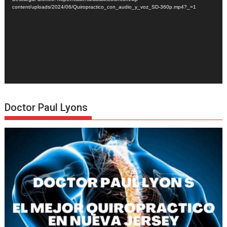
content/uploads/2024/06/Quiropractico_con_audio_y_voz_SD-360p.mp4?_=1
Doctor Paul Lyons