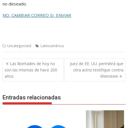
no deseado.
NO, CAMBIAR CORREO
SI, ENVIAR
Uncategorized
Latinoamérica
Navegación
Las libertades de hoy no
Juez de EE. UU. permitirá que
de
son las mismas de hace 200
otra actriz testifique contra
entradas
años
Weinstein
Entradas relacionadas