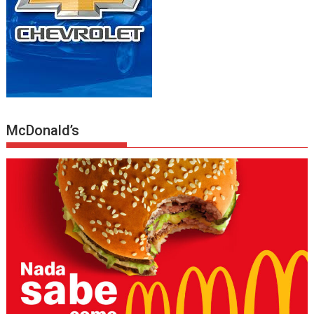
McDonald’s