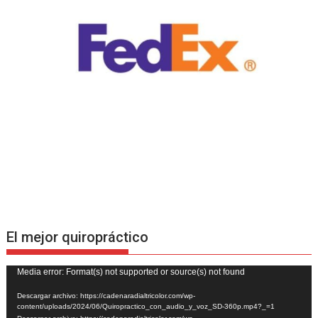
El mejor quiropráctico
Reproductor
Media error: Format(s) not supported or source(s) not found
de
Descargar archivo: https://cadenaradialtricolor.com/wp-
vídeo
content/uploads/2024/06/Quiropractico_con_audio_y_voz_SD-360p.mp4?_=1