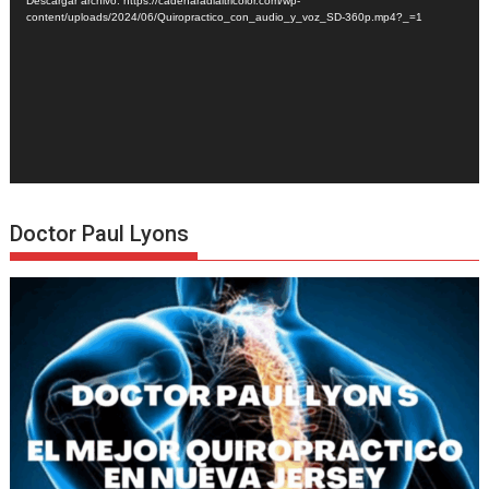
Descargar archivo: https://cadenaradialtricolor.com/wp-
content/uploads/2024/06/Quiropractico_con_audio_y_voz_SD-360p.mp4?_=1
Doctor Paul Lyons