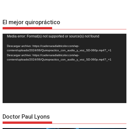
El mejor quiropráctico
Reproductor
Media error: Format(s) not supported or source(s) not found
de
Descargar archivo: https://cadenaradialtricolor.com/wp-
vídeo
content/uploads/2024/06/Quiropractico_con_audio_y_voz_SD-360p.mp4?_=1
Descargar archivo: https://cadenaradialtricolor.com/wp-
content/uploads/2024/06/Quiropractico_con_audio_y_voz_SD-360p.mp4?_=1
Doctor Paul Lyons