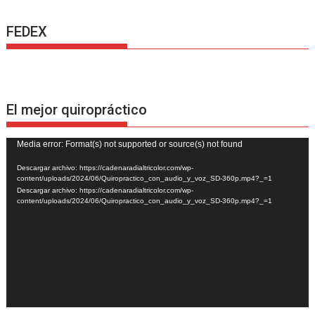
FEDEX
El mejor quiropráctico
Reproductor
Media error: Format(s) not supported or source(s) not found
de
Descargar archivo: https://cadenaradialtricolor.com/wp-
vídeo
content/uploads/2024/06/Quiropractico_con_audio_y_voz_SD-360p.mp4?_=1
Descargar archivo: https://cadenaradialtricolor.com/wp-
content/uploads/2024/06/Quiropractico_con_audio_y_voz_SD-360p.mp4?_=1