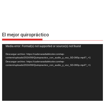
El mejor quiropráctico
Reproductor
Media error: Format(s) not supported or source(s) not found
de
Descargar archivo: https://cadenaradialtricolor.com/wp-
vídeo
content/uploads/2024/06/Quiropractico_con_audio_y_voz_SD-360p.mp4?_=1
Descargar archivo: https://cadenaradialtricolor.com/wp-
content/uploads/2024/06/Quiropractico_con_audio_y_voz_SD-360p.mp4?_=1