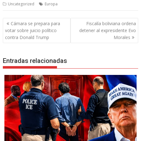
Uncategorized
Europa
Navegación
Cámara se prepara para
Fiscalía boliviana ordena
de
votar sobre juicio político
detener al expresidente Evo
entradas
contra Donald Trump
Morales
Entradas relacionadas