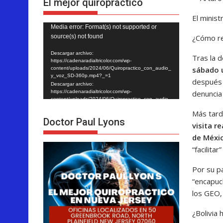
El mejor quiropráctico
El minist
Reproductor
Media error: Format(s) not supported or
¿Cómo re
source(s) not found
de
vídeo
Descargar archivo:
Tras la d
https://cadenaradialtricolor.com/wp-
sábado 
content/uploads/2024/06/Quiropractico_con_audio_
y_voz_SD-360p.mp4?_=1
después i
Descargar archivo:
denuncia 
https://cadenaradialtricolor.com/wp-
content/uploads/2024/06/Quiropractico_con_audio_
y_voz_SD-360p.mp4?_=1
Más tard
Doctor Paul Lyons
visita r
de Méxi
“facilita
Por su pa
“encapuc
los GEO,
¿Bolivia 