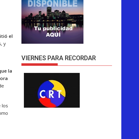
tió el
s
, y
VIERNES PARA RECORDAR
que la
dora
de
 los
como