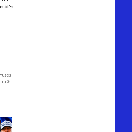
también
rrusos
erra