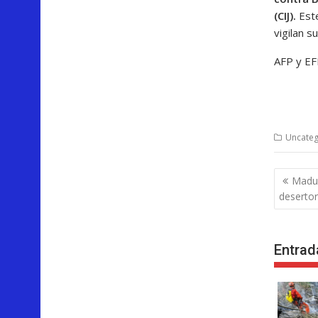
(CIJ).
Este
vigilan s
AFP y E
Uncateg
Nave
Madur
de
desertor
entra
Entrad