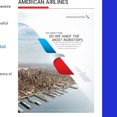
AMERICAN AIRLINES
 entre
pañol
tus’
anea el