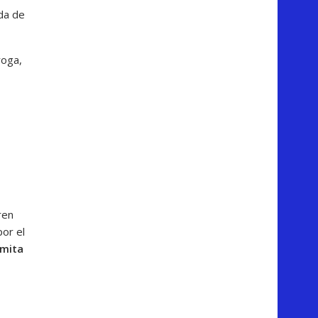
ada de
roga,
,
ren
por el
rmita