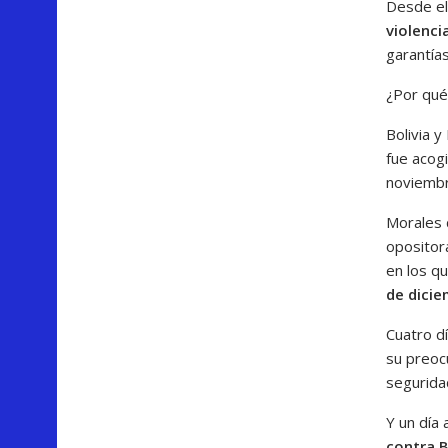
Desde el 
violenci
garantías
¿Por qué
Bolivia 
fue acog
noviembr
Morales 
opositora
en los q
de dicie
Cuatro d
su preocu
segurida
Y un día 
contra B