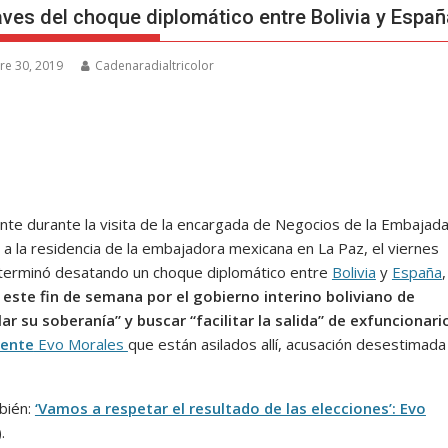
aves del choque diplomático entre Bolivia y Españ
re 30, 2019
Cadenaradialtricolor
ente durante la visita de la encargada de Negocios de la Embajad
 a la residencia de la embajadora mexicana en La Paz, el viernes
terminó desatando un choque diplomático entre
Bolivia
y
España
,
este fin de semana por el gobierno interino boliviano de
lar su soberanía” y buscar “facilitar la salida” de exfuncionar
dente
Evo Morales
que están asilados allí, acusación desestimada
bién:
‘Vamos a respetar el resultado de las elecciones’: Evo
).