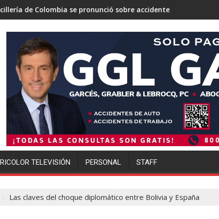
e pronunció sobre accidente aéreo ocurrido en Río de Janeiro, Br
Un tribunal de Nuevo México or
RICOLOR TELEVISIÓN
PERSONAL
STAFF
Las claves del choque diplomático entre Bolivia y España