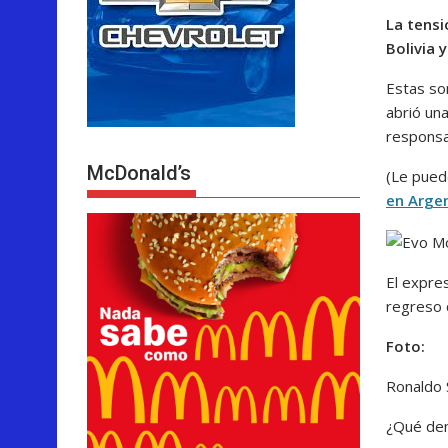
La tensi
Bolivia 
Estas so
abrió una
responsa
McDonald’s
(Le pued
en Arge
El expre
regreso 
Foto:
Ronaldo 
¿Qué den