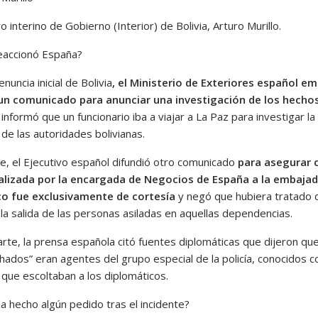
ro interino de Gobierno (Interior) de Bolivia, Arturo Murillo.
accionó España?
enuncia inicial de Bolivia
, el Ministerio de Exteriores español emi
un comunicado para anunciar una investigación de los hecho
nformó que un funcionario iba a viajar a La Paz para investigar la
de las autoridades bolivianas.
e, el Ejecutivo español difundió otro comunicado
para asegurar 
ealizada por la encargada de Negocios de España a la embaja
co fue exclusivamente de cortesía
y negó que hubiera tratado 
r” la salida de las personas asiladas en aquellas dependencias.
rte, la prensa española citó fuentes diplomáticas que dijeron que
hados” eran agentes del grupo especial de la policía, conocidos 
 que escoltaban a los diplomáticos.
ha hecho algún pedido tras el incidente?