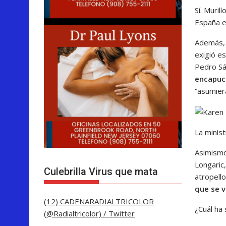
Sí. Muri
España e
Además, 
exigió e
Pedro S
encapuc
“asumiera
La minist
Asimismo,
Longaric
Culebrilla Virus que mata
atropello
que se v
(12) CADENARADIALTRICOLOR
¿Cuál ha 
(@Radialtricolor) / Twitter