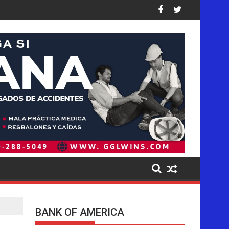
asil, en el que habrían fallecido tres colombianas
denó a Meta pagar 942 millones de dólares por los daños causad
Trump se acerca a lograr la mayor oper
BANK OF AMERICA