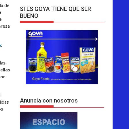
la de
SI ES GOYA TIENE QUE SER
a
BUENO
e
eresa
y
las
 ellas
por
l
Anuncia con nosotros
didas
os