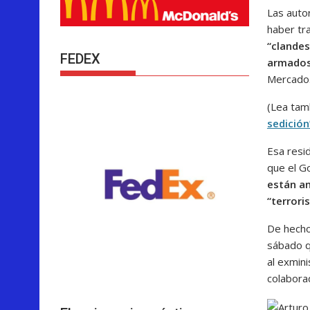
Las auto
haber tr
“clandes
FEDEX
armado
Mercado
(Lea tam
sedición
Esa resi
que el Go
están an
“terrori
De hecho,
sábado q
al exmin
colabora