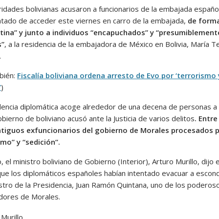
ridades bolivianas acusaron a funcionarios de la embajada españo
atado de acceder este viernes en carro de la embajada,
de form
tina” y junto a individuos “encapuchados” y “presumiblement
s”
, a la residencia de la embajadora de México en Bolivia, María T
.
bién:
Fiscalía boliviana ordena arresto de Evo por ‘terrorismo 
’
)
dencia diplomática acoge alrededor de una decena de personas a 
bierno de boliviano acusó ante la Justicia de varios delitos
. Entre
tiguos exfuncionarios del gobierno de Morales procesados 
smo” y “sedición”.
 el ministro boliviano de Gobierno (Interior), Arturo Murillo, dijo e
ue los diplomáticos españoles habían intentado evacuar a escon
istro de la Presidencia, Juan Ramón Quintana, uno de los poderos
dores de Morales.