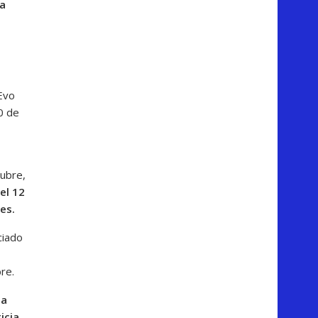
la
Evo
0 de
tubre,
el 12
es.
ciado
re.
ia
icia