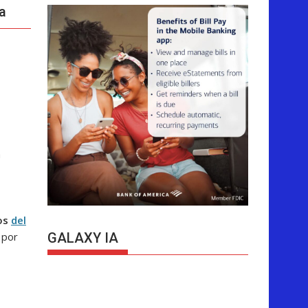
a
a
ios
del
 por
GALAXY IA