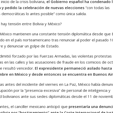
inicio de la crisis boliviana,
el Gobierno español ha condenado 
a y pedido la celebración de nuevas elecciones
“con todas las
 democráticas lo antes posible” como única salida.
 hay tensión entre Bolivia y México?
y México mantienen una constante tensión diplomática desde que 
ido en el país norteamericano tras renunciar al poder el pasado 1
e y denunciar un golpe de Estado.
dimitió forzado por las Fuerzas Armadas, las violentas protestas
s en las calles y las acusaciones de fraude en los comicios de oc
ue resultó vencedor.
El expresidente permaneció asilado hasta 
mbre en México y desde entonces se encuentra en Buenos Air
ías antes del incidente del viernes en La Paz, México había denun
pación por la “presencia excesiva” de personal de inteligencia y
d bolivianos ante sus sedes diplomáticas desde el 11 de noviemb
antes, el canciller mexicano anticipó que
presentaría una denunc
olivia por “hostigamiento” ante la Corte Internacional de Just