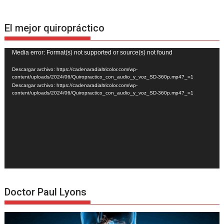
El mejor quiropráctico
Reproductor
Media error: Format(s) not supported or source(s) not found
de
Descargar archivo: https://cadenaradialtricolor.com/wp-
vídeo
content/uploads/2024/06/Quiropractico_con_audio_y_voz_SD-360p.mp4?_=1
Descargar archivo: https://cadenaradialtricolor.com/wp-
content/uploads/2024/06/Quiropractico_con_audio_y_voz_SD-360p.mp4?_=1
Doctor Paul Lyons