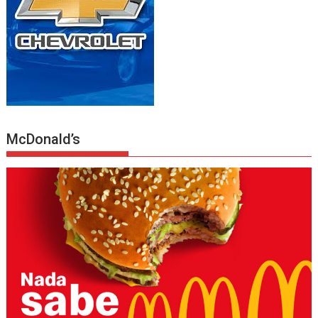
McDonald’s