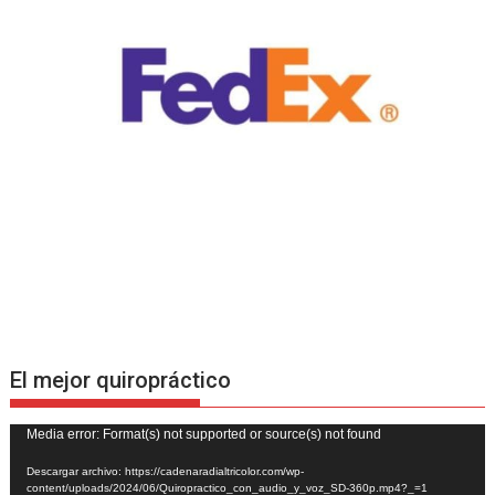
El mejor quiropráctico
Reproductor
Media error: Format(s) not supported or source(s) not found
de
Descargar archivo: https://cadenaradialtricolor.com/wp-
vídeo
content/uploads/2024/06/Quiropractico_con_audio_y_voz_SD-360p.mp4?_=1