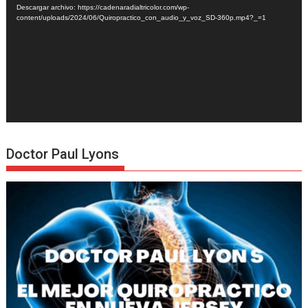
Descargar archivo: https://cadenaradialtricolor.com/wp-
content/uploads/2024/06/Quiropractico_con_audio_y_voz_SD-360p.mp4?_=1
Doctor Paul Lyons