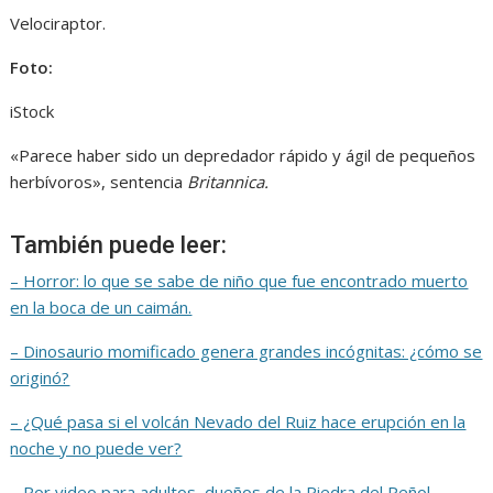
Velociraptor.
Foto:
iStock
«Parece haber sido un depredador rápido y ágil de pequeños
herbívoros», sentencia
Britannica.
También puede leer:
– Horror: lo que se sabe de niño que fue encontrado muerto
en la boca de un caimán.
– Dinosaurio momificado genera grandes incógnitas: ¿cómo se
originó?
– ¿Qué pasa si el volcán Nevado del Ruiz hace erupción en la
noche y no puede ver?
– Por video para adultos, dueños de la Piedra del Peñol