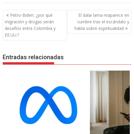
Navegación
Petro-Biden: ¿por qué
El dalai lama reaparece en
de
migración y drogas serán
cumbre tras el escándalo y
entradas
desafíos entre Colombia y
habla sobre espiritualidad
EE.UU.?
Entradas relacionadas