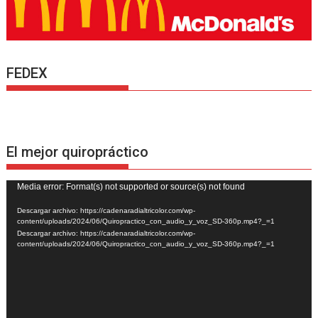
FEDEX
El mejor quiropráctico
Reproductor
Media error: Format(s) not supported or source(s) not found
de
Descargar archivo: https://cadenaradialtricolor.com/wp-
vídeo
content/uploads/2024/06/Quiropractico_con_audio_y_voz_SD-360p.mp4?_=1
Descargar archivo: https://cadenaradialtricolor.com/wp-
content/uploads/2024/06/Quiropractico_con_audio_y_voz_SD-360p.mp4?_=1