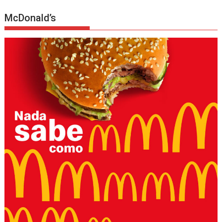
McDonald’s