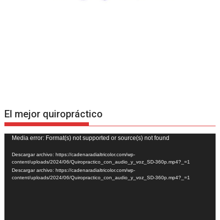
El mejor quiropráctico
Reproductor
Media error: Format(s) not supported or source(s) not found
de
Descargar archivo: https://cadenaradialtricolor.com/wp-
vídeo
content/uploads/2024/06/Quiropractico_con_audio_y_voz_SD-360p.mp4?_=1
Descargar archivo: https://cadenaradialtricolor.com/wp-
content/uploads/2024/06/Quiropractico_con_audio_y_voz_SD-360p.mp4?_=1