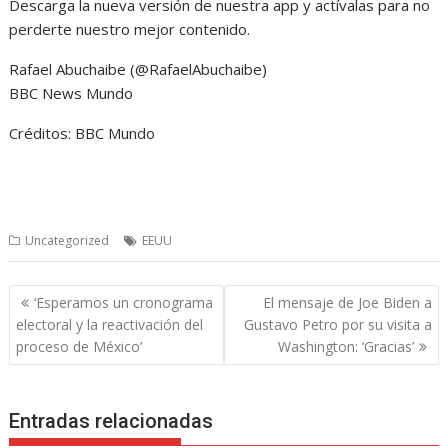
Descarga la nueva versión de nuestra app y actívalas para no
perderte nuestro mejor contenido.
Rafael Abuchaibe (@RafaelAbuchaibe)
BBC News Mundo
Créditos:
BBC Mundo
Uncategorized
EEUU
Navegación
‘Esperamos un cronograma
El mensaje de Joe Biden a
de
electoral y la reactivación del
Gustavo Petro por su visita a
entradas
proceso de México’
Washington: ‘Gracias’
Entradas relacionadas