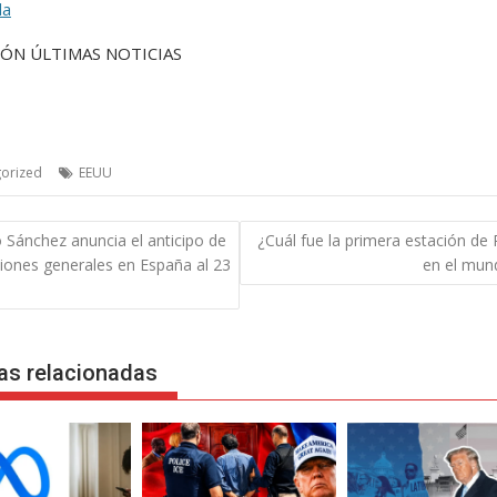
da
ÓN ÚLTIMAS NOTICIAS
orized
EEUU
gación
 Sánchez anuncia el anticipo de
¿Cuál fue la primera estación de P
ciones generales en España al 23
en el mun
das
as relacionadas