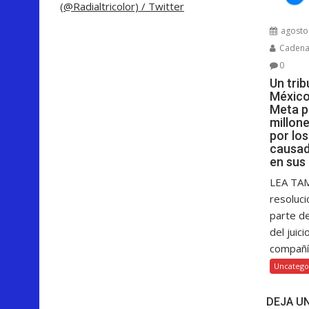
(@Radialtricolor) / Twitter
agosto 
Cadenar
0
Un tri
México
Meta p
millon
por lo
causad
en sus
LEA TA
resoluci
parte d
del juici
compañía
Uncatego
DEJA U