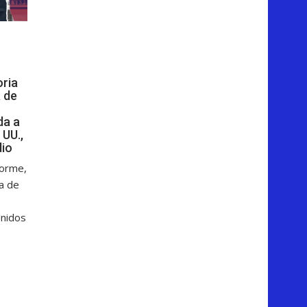
oria
 de
da a
 UU.,
dio
forme,
ga de
Unidos