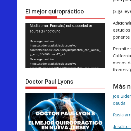
El mejor quiropráctico
(Siga le
Adicional
Reproductor
Media error: Format(s) not supported or
estudios
source(s) not found
de
ponente 
vídeo
Descargar archivo:
https://cadenaradialtricolor.com/wp-
Permite v
content/uploads/2024/06/Quiropractico_con_audio_
Californi
y_voz_SD-360p.mp4?_=1
Descargar archivo:
menos de 
https://cadenaradialtricolor.com/wp-
content/uploads/2024/06/Quiropractico_con_audio_
frontera)
y_voz_SD-360p.mp4?_=1
Doctor Paul Lyons
Más n
Joe Bide
deuda
Rusia ar
¡Insólit