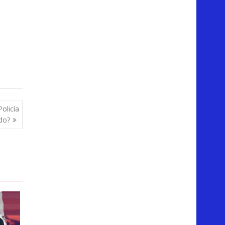
olicía
do?