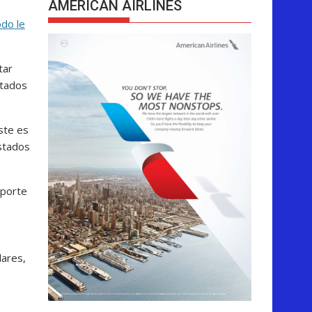
AMERICAN AIRLINES
do le
tar
stados
ste es
stados
aporte
lares,