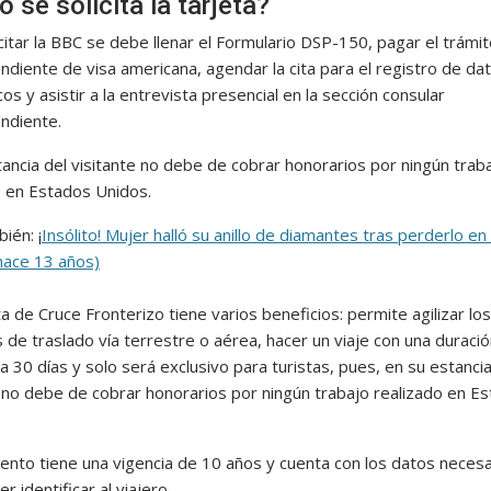
 se solicita la tarjeta?
citar la BBC se debe llenar el Formulario DSP-150, pagar el trámi
ndiente de visa americana, agendar la cita para el registro de da
os y asistir a la entrevista presencial en la sección consular
ndiente.
tancia del visitante no debe de cobrar honorarios por ningún trab
o en Estados Unidos.
ién: ¡
Insólito! Mujer halló su anillo de diamantes tras perderlo en 
hace 13 años)
a de Cruce Fronterizo tiene varios beneficios: permite agilizar los
de traslado vía terrestre o aérea, hacer un viaje con una duració
 30 días y solo será exclusivo para turistas, pues, en su estancia
e no debe de cobrar honorarios por ningún trabajo realizado en E
ento tiene una vigencia de 10 años y cuenta con los datos necesa
r identificar al viajero.