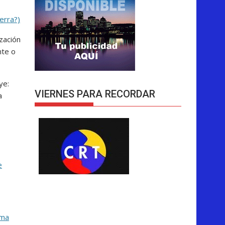
erra?)
ización
nte o
ye:
VIERNES PARA RECORDAR
a
e
ima