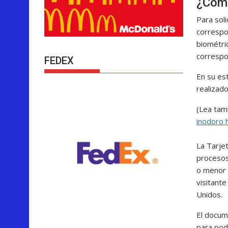
¿Cómo
Para soli
correspo
biométric
correspo
FEDEX
En su es
realizad
(Lea tamb
inodoro 
La Tarjet
procesos 
o menor a
visitant
Unidos.
El docum
para pode