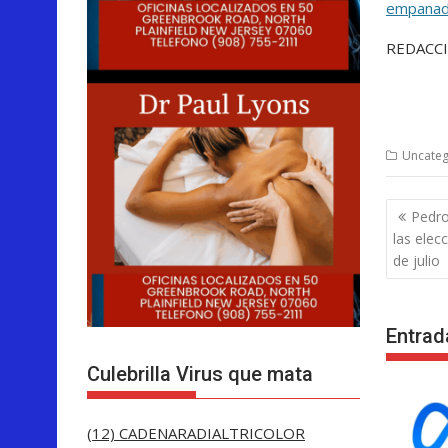
empana
REDACCI
Uncateg
Nave
Pedro
de
las elec
entra
de julio
Entrad
Culebrilla Virus que mata
(12) CADENARADIALTRICOLOR