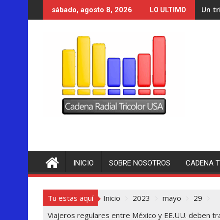
Saltar
Un tribunal de Nuev
sábado, agosto 8, 2026
LO ULTIMO
al
contenido
INICIO
SOBRE NOSOTROS
CADENA T
Tu estas aquí
Inicio
2023
mayo
29
Viajeros regulares entre México y EE.UU. deben tra