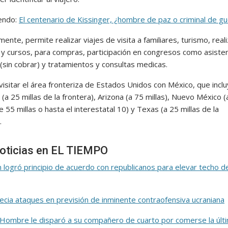
yendo:
El centenario de Kissinger, ¿hombre de paz o criminal de gu
mente, permite realizar viajes de visita a familiares, turismo, real
 y cursos, para compras, participación en congresos como asiste
(sin cobrar) y tratamientos y consultas medicas.
isitar el área fronteriza de Estados Unidos con México, que inclu
a (a 25 millas de la frontera), Arizona (a 75 millas), Nuevo México (
55 millas o hasta el interestatal 10) y Texas (a 25 millas de la
.
oticias en EL TIEMPO
n logró principio de acuerdo con republicanos para elevar techo d
recia ataques en previsión de inminente contraofensiva ucraniana
o! Hombre le disparó a su compañero de cuarto por comerse la últ