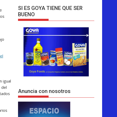
SI ES GOYA TIENE QUE SER
te
BUENO
tos
ajo
el
n igual
 del
Anuncia con nosotros
stados
rios