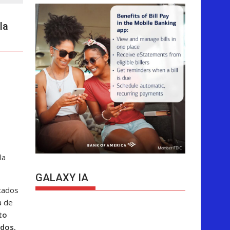
la
la
GALAXY IA
stados
a de
to
idos.