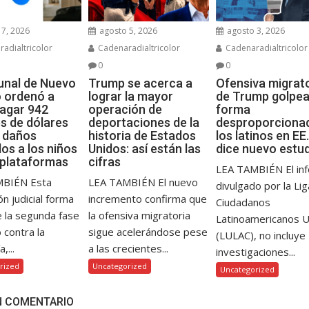
7, 2026
agosto 5, 2026
agosto 3, 2026
adialtricolor
Cadenaradialtricolor
Cadenaradialtricolor
0
0
bunal de Nuevo
Trump se acerca a
Ofensiva migrat
 ordenó a
lograr la mayor
de Trump golpea
agar 942
operación de
forma
es de dólares
deportaciones de la
desproporciona
s daños
historia de Estados
los latinos en EE.
os a los niños
Unidos: así están las
dice nuevo estu
 plataformas
cifras
LEA TAMBIÉN El in
MBIÉN Esta
LEA TAMBIÉN El nuevo
divulgado por la Li
ón judicial forma
incremento confirma que
Ciudadanos
e la segunda fase
la ofensiva migratoria
Latinoamericanos 
o contra la
sigue acelerándose pese
(LULAC), no incluye
,...
a las crecientes...
investigaciones...
rized
Uncategorized
Uncategorized
N COMENTARIO