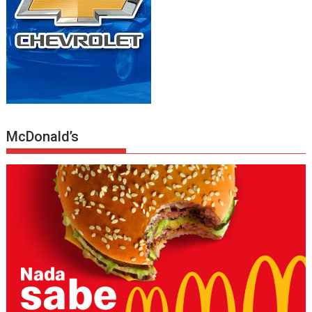
McDonald’s