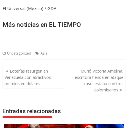
El Universal (México) / GDA
Más noticias en EL TIEMPO
Uncategorized
Asia
Navegación
Loterías resurgen en
Murió Victoria Amelina,
de
Venezuela con atractivos
escritora herida en ataque
entradas
premios en dólares
ruso: estaba con tres
colombianos
Entradas relacionadas