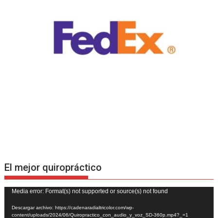
El mejor quiropráctico
Reproductor
Media error: Format(s) not supported or source(s) not found
de
Descargar archivo: https://cadenaradialtricolor.com/wp-
vídeo
content/uploads/2024/06/Quiropractico_con_audio_y_voz_SD-360p.mp4?_=1