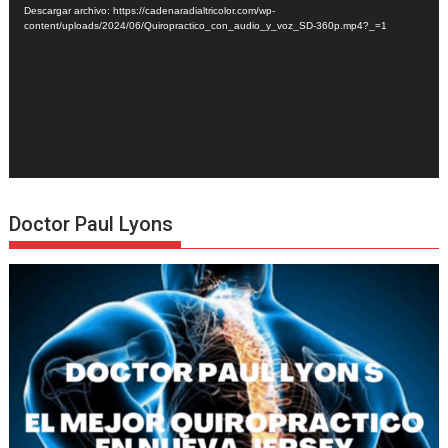
Descargar archivo: https://cadenaradialtricolor.com/wp-
content/uploads/2024/06/Quiropractico_con_audio_y_voz_SD-360p.mp4?_=1
Doctor Paul Lyons