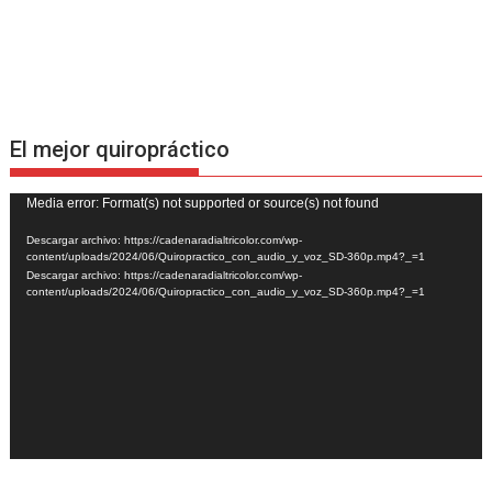
El mejor quiropráctico
Reproductor
Media error: Format(s) not supported or source(s) not found
de
Descargar archivo: https://cadenaradialtricolor.com/wp-
vídeo
content/uploads/2024/06/Quiropractico_con_audio_y_voz_SD-360p.mp4?_=1
Descargar archivo: https://cadenaradialtricolor.com/wp-
content/uploads/2024/06/Quiropractico_con_audio_y_voz_SD-360p.mp4?_=1