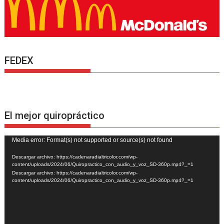
FEDEX
El mejor quiropráctico
Reproductor
Media error: Format(s) not supported or source(s) not found
de
Descargar archivo: https://cadenaradialtricolor.com/wp-
vídeo
content/uploads/2024/06/Quiropractico_con_audio_y_voz_SD-360p.mp4?_=1
Descargar archivo: https://cadenaradialtricolor.com/wp-
content/uploads/2024/06/Quiropractico_con_audio_y_voz_SD-360p.mp4?_=1