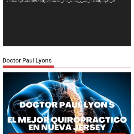
content/uploads/2024/06/Quiropractico_con_audio_y_voz_SD-360p.mp4?_=1
Doctor Paul Lyons