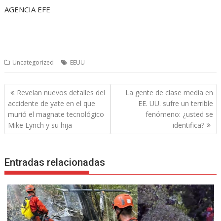
AGENCIA EFE
Uncategorized
EEUU
Navegación
Revelan nuevos detalles del
La gente de clase media en
de
accidente de yate en el que
EE. UU. sufre un terrible
entradas
murió el magnate tecnológico
fenómeno: ¿usted se
Mike Lynch y su hija
identifica?
Entradas relacionadas