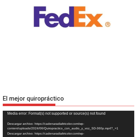
El mejor quiropráctico
Reproductor
Media error: Format(s) not supported or source(s) not found
de
Descargar archivo: https://cadenaradialtricolor.com/wp-
vídeo
content/uploads/2024/06/Quiropractico_con_audio_y_voz_SD-360p.mp4?_=1
Descargar archivo: https://cadenaradialtricolor.com/wp-