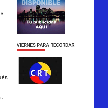
 a
VIERNES PARA RECORDAR
ués
i /