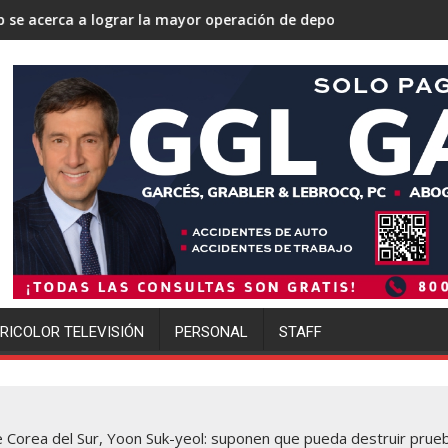
mayor operación de deportaciones de la historia de Estados Unid
Ofensiva migratoria de Trump golp
RICOLOR TELEVISIÓN
PERSONAL
STAFF
e Corea del Sur, Yoon Suk-yeol: suponen que pueda destruir prue