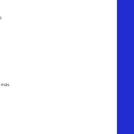
s
s más