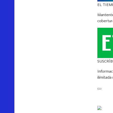
EL TIEM
Mantente
cobertura
SUSCRÍB
Informac
ilimitada
C
e
r
r