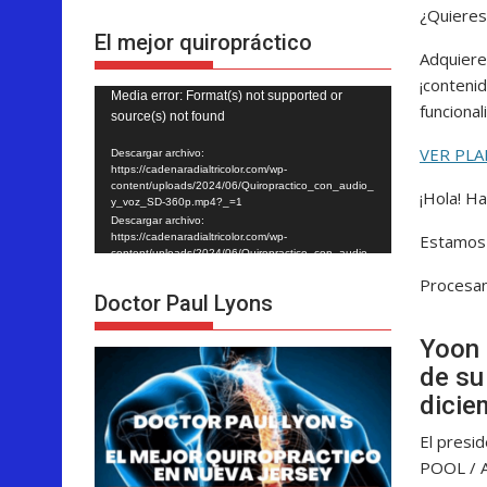
¿Quieres
El mejor quiropráctico
Adquiere
¡contenid
Reproductor
Media error: Format(s) not supported or
funciona
source(s) not found
de
vídeo
VER PLA
Descargar archivo:
https://cadenaradialtricolor.com/wp-
content/uploads/2024/06/Quiropractico_con_audio_
¡Hola! H
y_voz_SD-360p.mp4?_=1
Descargar archivo:
Estamos 
https://cadenaradialtricolor.com/wp-
content/uploads/2024/06/Quiropractico_con_audio_
y_voz_SD-360p.mp4?_=1
Procesan
Doctor Paul Lyons
Yoon 
de su
dicie
El presid
POOL / 