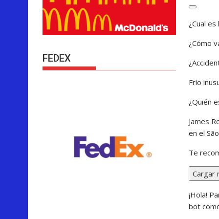
C
¿Cual es
e
r
¿Cómo va 
r
FEDEX
a
¿Acciden
r
Frío inu
¿Quién e
James Ro
en el São
Te recom
Cargar 
¡Hola! P
bot como