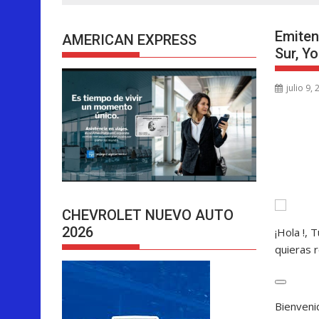
Emiten
AMERICAN EXPRESS
Sur, Y
julio 9,
CHEVROLET NUEVO AUTO
2026
¡Hola
!, 
quieras r
C
Bienven
e