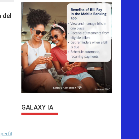
 del
GALAXY IA
u
perfil
.