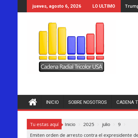
Saltar
Trump se acerca a lograr la 
jueves, agosto 6, 2026
LO ULTIMO
al
contenido
INICIO
SOBRE NOSOTROS
CADENA T
Tu estas aquí
Inicio
2025
julio
9
Emiten orden de arresto contra el expresidente d