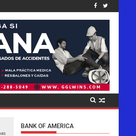
os: así están las cifras
ea de forma desproporcionada a los latinos en EE. UU., dice nu
Pistas del presunto autor intelectual
BANK OF AMERICA
bas