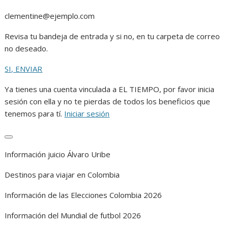
r
r
clementine@ejemplo.com
a
r
Revisa tu bandeja de entrada y si no, en tu carpeta de correo
no deseado.
SI, ENVIAR
Ya tienes una cuenta vinculada a EL TIEMPO, por favor inicia
sesión con ella y no te pierdas de todos los beneficios que
tenemos para tí.
Iniciar sesión
C
Información juicio Álvaro Uribe
e
r
Destinos para viajar en Colombia
r
a
Información de las Elecciones Colombia 2026
r
Información del Mundial de futbol 2026