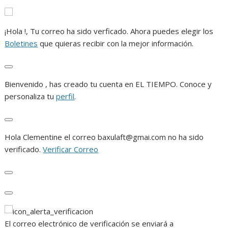
¡Hola
!, Tu correo ha sido verficado. Ahora puedes elegir los
Boletines
que quieras recibir con la mejor información.
C
Bienvenido
, has creado tu cuenta en EL TIEMPO. Conoce y
e
personaliza tu
perfil
.
r
r
a
C
r
Hola
Clementine
el correo
baxulaft@gmai.com
no ha sido
e
verificado.
Verificar Correo
r
r
a
C
r
e
C
r
e
r
r
El correo electrónico de verificación se enviará a
a