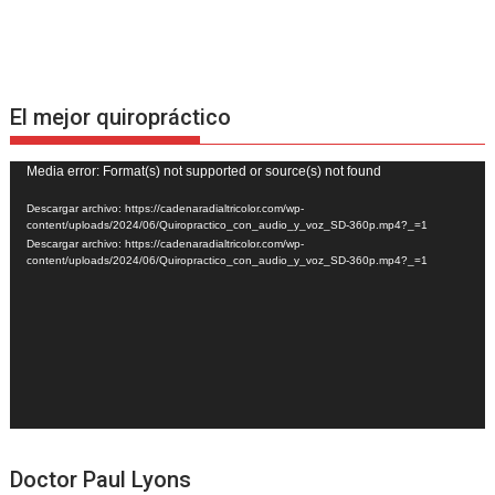
El mejor quiropráctico
Reproductor
Media error: Format(s) not supported or source(s) not found
de
Descargar archivo: https://cadenaradialtricolor.com/wp-
vídeo
content/uploads/2024/06/Quiropractico_con_audio_y_voz_SD-360p.mp4?_=1
Descargar archivo: https://cadenaradialtricolor.com/wp-
content/uploads/2024/06/Quiropractico_con_audio_y_voz_SD-360p.mp4?_=1
Doctor Paul Lyons