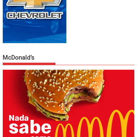
McDonald’s