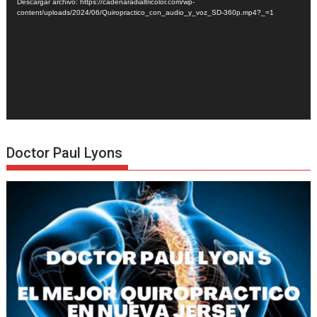
Descargar archivo: https://cadenaradialtricolor.com/wp-
content/uploads/2024/06/Quiropractico_con_audio_y_voz_SD-360p.mp4?_=1
Doctor Paul Lyons