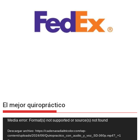
El mejor quiropráctico
Reproductor
Media error: Format(s) not supported or source(s) not found
de
Descargar archivo: https://cadenaradialtricolor.com/wp-
vídeo
content/uploads/2024/06/Quiropractico_con_audio_y_voz_SD-360p.mp4?_=1