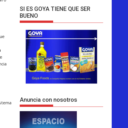
SI ES GOYA TIENE QUE SER
BUENO
fue
a
de
ncia
Anuncia con nosotros
istema