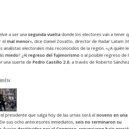
elve a ser una
segunda vuelta
donde los electores van a tener 
r el
mal menor
«, dice Daniel Zovatto, director de Radar Latam 3
s analistas electorales más reconocidos de la región. «¿A quién le
más
miedo
? ¿Al
regreso del fujimorismo
o al posible regreso de 
er una suerte de
Pedro Castillo 2.0
, a través de Roberto Sánchez
BIÉN
 el presidente que salga hoy de las urnas será el
noveno en una
 De sus ocho antecesores inmediatos,
seis no terminaron su
o
: fueron
destituidos por el Congreso
,
renunciaron bajo presi