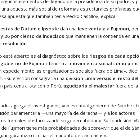
algunos elementos del legado de la presidencia de su padre, y p
o una apuesta más social de reformas estructurales profundas qu
esa apuesta que también tenía Pedro Castillo», explica.
estas de Datum e Ipsos
le dan una
leve ventaja a Fujimori
, pe
 y 26 por ciento de indecisos
que mantienen la contienda en una
a resolución
.
o está abierto es el diagnóstico sobre los
riesgos de cada opci
l
gobierno de Fujimori
tendría al
movimiento social como princ
r
, especialmente las organizaciones sociales fuera de Lima», dice
. «Su elección consagraría una
división Lima versus el resto del
un país centralista como Perú,
agudizaría el malestar
fuera de la
 lado, agrega el investigador, «un eventual gobierno de Sánchez t
sición parlamentaria —una mayoría de derecha— y a los actores
os formales obstaculizando su gobernabilidad». Su conclusión: «
 de Fujimori tiene más probabilidades de sobrevivir que el de Sá
guno garantiza culminar el mandato de cinco años».