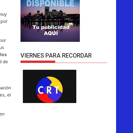
 muy
 por
por
us
los
VIERNES PARA RECORDAR
ad de
iación
es, el
 en