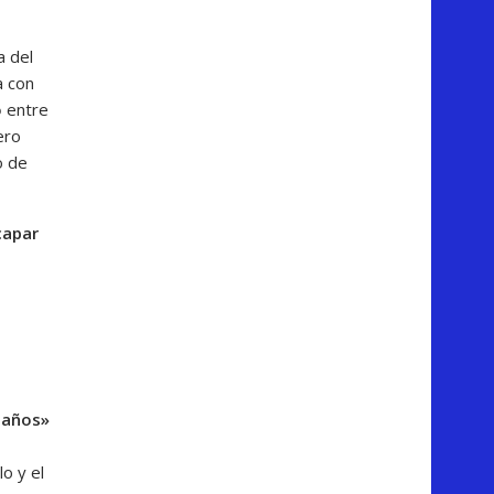
ja del
a con
o
entre
ero
o de
capar
 años»
o y el