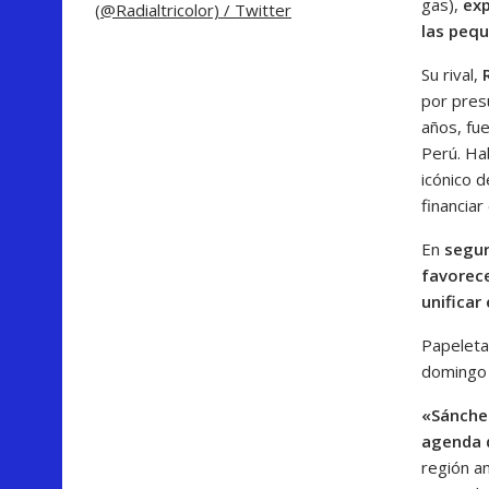
gas),
exp
(@Radialtricolor) / Twitter
las peq
Su rival,
por presu
años, fue
Perú. Ha
icónico d
financiar
En
segur
favorec
unificar
Papeleta
domingo 
«Sánchez
agenda d
región a