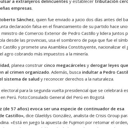
ulsar a extranjeros delincuentes
y establecer
tributación cer
ueñas empresas
.
Roberto Sánchez
, quien fue enviado a juicio dos días antes del ba
nta declaración falsa en el financiamiento de su partido hace uno
 ministro de Comercio Exterior de Pedro Castillo y lidera Juntos p
bla desde las provincias, usa el sombrero de paja que fue el símb
e Castillo y promete una Asamblea Constituyente, nacionalizar el 
 el agro cobrando más impuestos a la minería.
idad
, planea construir
cinco megacárceles
y
derogar leyes qu
en al crimen organizado
. Además, busca
indultar a Pedro Casti
 el sistema de salud
y reconocer derechos a la naturaleza.
 electoral para la segunda vuelta presidencial que se celebrará e
en Perú.
Foto:
Consulado General del Perú en Bogotá
 (de 57 años) evoca ser una especie de continuador de esa
e Castillo»,
dice Glaeldys González, analista de Crisis Group par
ndina. «Está en juego la apuesta de Fujimori por retomar el orden