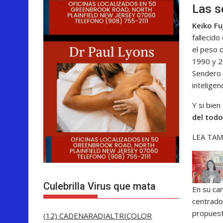
Las s
Keiko Fu
fallecido
el peso 
1990 y 20
Sendero 
inteligen
Y si bien
del tod
LEA TAM
Culebrilla Virus que mata
En su ca
centrado
propuest
(12) CADENARADIALTRICOLOR