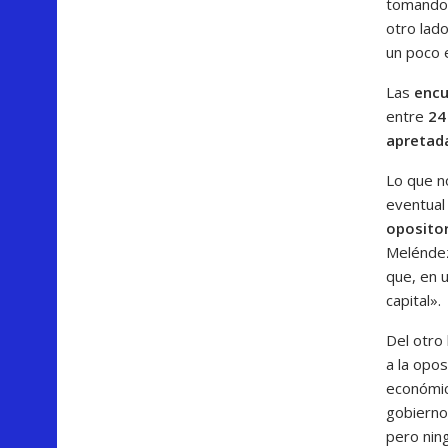
tomando 
otro lad
un poco 
Las
encu
entre
24
apretad
Lo que n
eventua
oposito
Meléndez
que, en 
capital».
Del otro
a la opo
económic
gobierno
pero nin