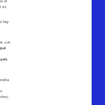
or el
e es
ro hay
ón
. «Un
ipal
 país
endría
Un
nchez,