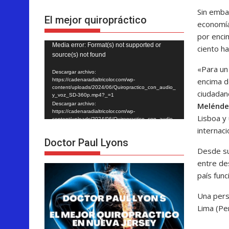
Sin embar
El mejor quiropráctico
economía
por enci
Reproductor
Media error: Format(s) not supported or
ciento h
source(s) not found
de
«Para un
vídeo
Descargar archivo:
encima d
https://cadenaradialtricolor.com/wp-
content/uploads/2024/06/Quiropractico_con_audio_
ciudada
y_voz_SD-360p.mp4?_=1
Melénde
Descargar archivo:
https://cadenaradialtricolor.com/wp-
Lisboa y
content/uploads/2024/06/Quiropractico_con_audio_
y_voz_SD-360p.mp4?_=1
internac
Doctor Paul Lyons
Desde su
entre de
país func
Una pers
Lima (Pe