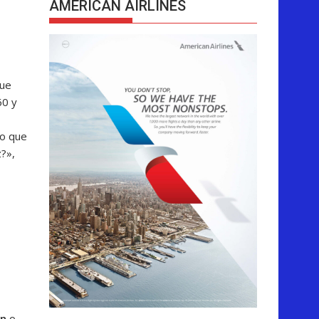
AMERICAN AIRLINES
que
60 y
lo que
?»,
ón
o