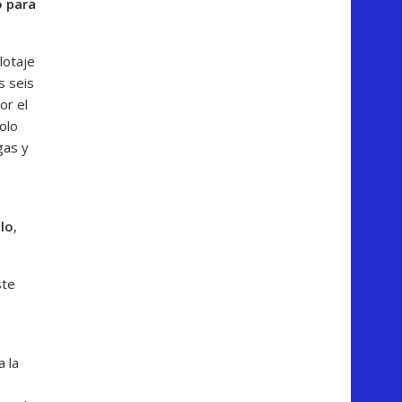
o para
lotaje
s seis
or el
olo
gas y
e
llo
,
ste
a la
,