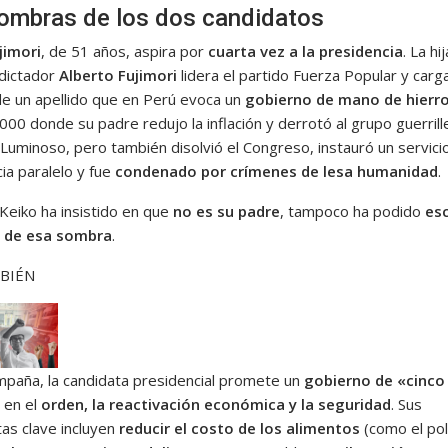
ombras de los dos candidatos
jimori
, de 51 años, aspira por
cuarta vez a la presidencia
. La hi
 dictador
Alberto Fujimori
lidera el partido Fuerza Popular y carg
de un apellido que en Perú evoca un
gobierno de mano de hierr
00 donde su padre redujo la inflación y derrotó al grupo guerrill
Luminoso, pero también disolvió el Congreso, instauró un servici
cia paralelo y fue
condenado por crímenes de lesa humanidad
.
 Keiko ha insistido en que
no es su padre
, tampoco ha podido
es
o de esa sombra
.
BIÉN
mpaña, la candidata presidencial promete un
gobierno de «cinco
 en el
orden, la reactivación económica y la seguridad
. Sus
as clave incluyen
reducir el costo de los alimentos
(como el poll