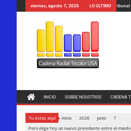
Saltar
Un tribunal de Nuevo México orden
viernes, agosto 7, 2026
LO ULTIMO
al
contenido
INICIO
SOBRE NOSOTROS
CADENA T
Tu estas aquí
Inicio
2026
junio
7
Perú elige hoy un nuevo presidente entre el miedo 