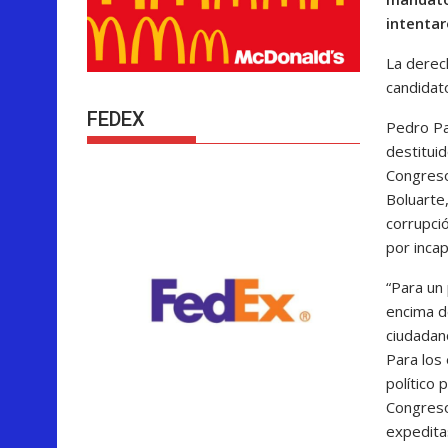
intenta
La derech
candidat
FEDEX
Pedro Pa
destituid
Congreso
Boluarte
corrupci
por inca
Para un
encima de
ciudadan
Para los
político
Congreso
expedita