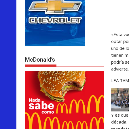
«Esta vu
optar po
uno de lo
tienen 
McDonald’s
podría s
advierte.
LEA TAM
Y es que
década
.
mandat