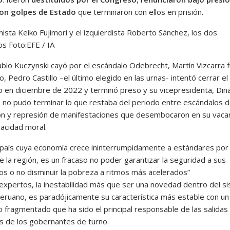
ron golpes de Estado
que terminaron con ellos en prisión.
ista Keiko Fujimori y el izquierdista Roberto Sánchez, los dos
os
Foto:
EFE / IA
blo Kuczynski cayó por el escándalo Odebrecht, Martín Vizcarra 
o, Pedro Castillo –el último elegido en las urnas- intentó cerrar el
 en diciembre de 2022 y terminó preso y su vicepresidenta, Din
, no pudo terminar lo que restaba del periodo entre escándalos 
ón y represión de manifestaciones que desembocaron en su vaca
pacidad moral.
 país cuya economía crece ininterrumpidamente a estándares por
 la región, es un fracaso no poder garantizar la seguridad a sus
os o no disminuir la pobreza a ritmos más acelerados
 expertos, la inestabilidad más que ser una novedad dentro del s
 peruano, es paradójicamente su característica más estable con un
 fragmentado que ha sido el principal responsable de las salidas
s de los gobernantes de turno.