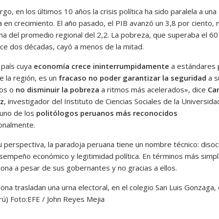
go, en los últimos 10 años la crisis política ha sido paralela a una
 en crecimiento. El año pasado, el PIB avanzó un 3,8 por ciento,
ma del promedio regional del 2,2. La pobreza, que superaba el 60
ace dos décadas, cayó a menos de la mitad.
 país cuya
economía crece ininterrumpidamente
a estándares 
e la región, es un
fracaso no poder garantizar la seguridad
a s
nos o
no disminuir la pobreza
a ritmos más acelerados», dice
Car
z
, investigador del Instituto de Ciencias Sociales de la Universid
 uno de los
politólogos peruanos más reconocidos
ionalmente.
 perspectiva, la paradoja peruana tiene un nombre técnico: disoc
sempeño económico y legitimidad política. En términos más simpl
iona a pesar de sus gobernantes y no gracias a ellos.
ona trasladan una urna electoral, en el colegio San Luis Gonzaga,
rú)
Foto:
EFE / John Reyes Mejia