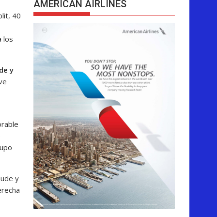
AMERICAN AIRLINES
lit, 40
a los
de y
ve
orable
e
rupo
aude y
erecha