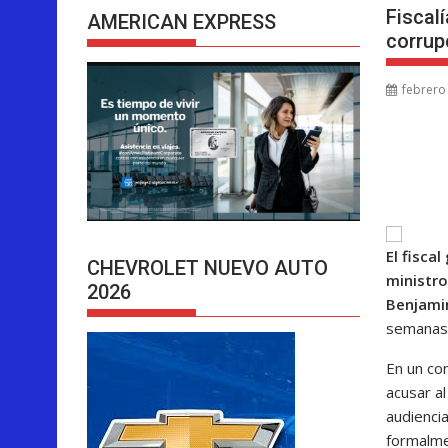
Fiscalí
AMERICAN EXPRESS
corrup
febrero
El fisca
CHEVROLET NUEVO AUTO
ministro
2026
Benjami
semanas 
En un com
acusar a
audienci
formalme