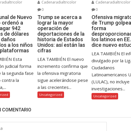
adialtricolor
Cadenaradialtricolor
Cadenaradialtricolor
0
0
bunal de Nuevo
Trump se acerca a
Ofensiva migrat
 ordenó a
lograr la mayor
de Trump golpea
agar 942
operación de
forma
es de dólares
deportaciones de la
desproporciona
s daños
historia de Estados
los latinos en EE.
os a los niños
Unidos: así están las
dice nuevo estu
 plataformas
cifras
LEA TAMBIÉN El in
MBIÉN Esta
LEA TAMBIÉN El nuevo
divulgado por la Li
ón judicial forma
incremento confirma que
Ciudadanos
e la segunda fase
la ofensiva migratoria
Latinoamericanos 
o contra la
sigue acelerándose pese
(LULAC), no incluye
,...
a las crecientes...
investigaciones...
rized
Uncategorized
Uncategorized
N COMENTARIO