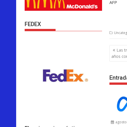
AFP
FEDEX
Uncateg
Nave
Las t
de
años co
entra
Entrad
agosto 