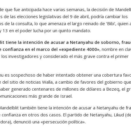
de que fue anticipada hace varias semanas, la decisión de Mandelb
s de las elecciones legislativas del 9 de abril, podría cambiar los
s de la consulta, lo que amenaza el largo reinado de ‘Bibi’, quien 
y 13 en el poder lucha por un quinto mandato.
it tiene la intención de acusar a Netanyahu de soborno, frau
 confianza en el marco del «expediente 4000»
, nombre en cla
 los investigadores y considerado el más grave contra el primer
u es sospechoso de haber intentado obtener una cobertura fav
 del sitio de noticias Walla, a cambio de favores del gobierno qu
haber generado centenares de millones de dólares a Bezeq, el g
omunicaciones más grande de Israel.
 Mandelblit también tiene la intención de acusar a Netanyahu de fr
 confianza en otros dos casos. El partido de Netanyahu, Likud (d
dora), denunció una «persecución política».