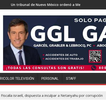
 de Nuevo México ordenó a Meta pagar 942 millones de dólares 
Trump se acerca a 
RICOLOR TELEVISIÓN
PERSONAL
STAFF
Fiscalía israelí, dispuesta a inculpar a Netanyahu por corrupción