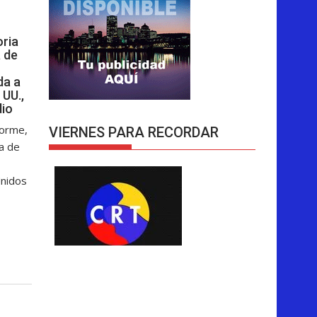
oria
 de
da a
 UU.,
dio
forme,
VIERNES PARA RECORDAR
ga de
Unidos