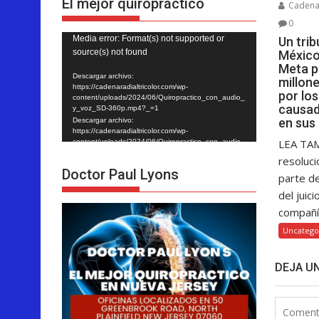
El mejor quiropráctico
Cadenar
0
Reproductor
Media error: Format(s) not supported or
Un tri
source(s) not found
México
de
Meta p
vídeo
Descargar archivo:
millon
https://cadenaradialtricolor.com/wp-
por lo
content/uploads/2024/06/Quiropractico_con_audio_
causad
y_voz_SD-360p.mp4?_=1
en sus
Descargar archivo:
https://cadenaradialtricolor.com/wp-
LEA TA
content/uploads/2024/06/Quiropractico_con_audio_
y_voz_SD-360p.mp4?_=1
resoluci
Doctor Paul Lyons
parte d
del juici
compañía
Uncatego
DEJA U