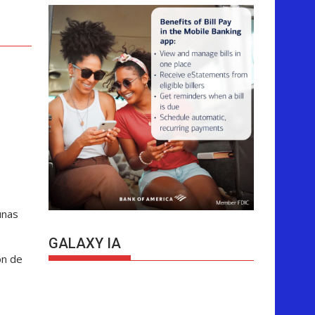
unas
GALAXY IA
ón de