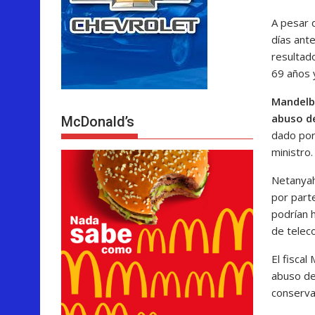
A pesar 
días ante
resultado
69 años 
Mandelbl
abuso de
McDonald’s
dado por
ministro.
Netanyah
por parte
podrían 
de telec
El fiscal
abuso de
conserva