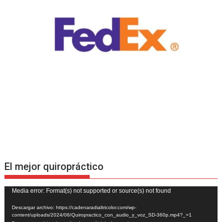
El mejor quiropráctico
Reproductor
Media error: Format(s) not supported or source(s) not found
de
Descargar archivo: https://cadenaradialtricolor.com/wp-
vídeo
content/uploads/2024/06/Quiropractico_con_audio_y_voz_SD-360p.mp4?_=1