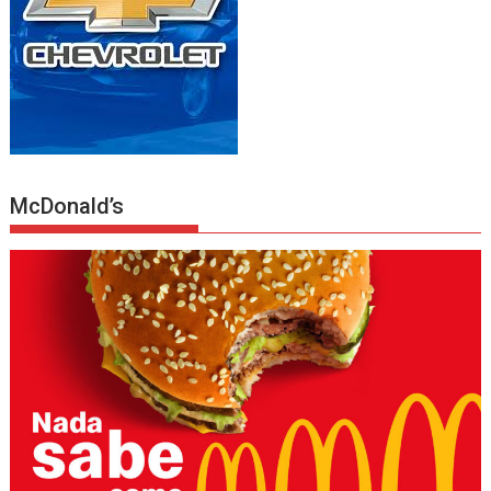
McDonald’s