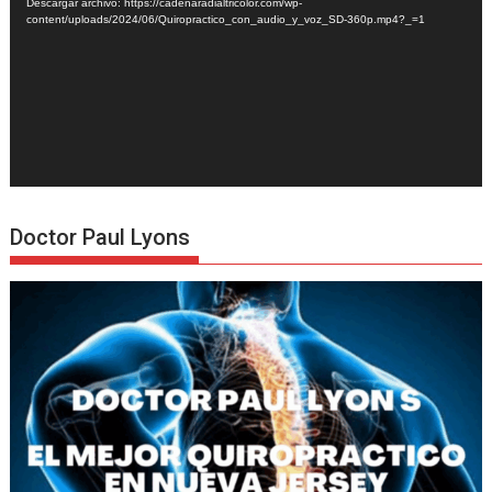
Descargar archivo: https://cadenaradialtricolor.com/wp-
content/uploads/2024/06/Quiropractico_con_audio_y_voz_SD-360p.mp4?_=1
Doctor Paul Lyons