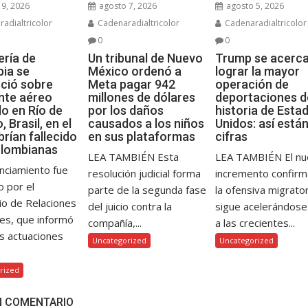
9, 2026
agosto 7, 2026
agosto 5, 2026
adialtricolor
Cadenaradialtricolor
Cadenaradialtricolor
0
0
ería de
Un tribunal de Nuevo
Trump se acerca
ia se
México ordenó a
lograr la mayor
ció sobre
Meta pagar 942
operación de
nte aéreo
millones de dólares
deportaciones d
do en Río de
por los daños
historia de Esta
, Brasil, en el
causados a los niños
Unidos: así están
rían fallecido
en sus plataformas
cifras
olombianas
LEA TAMBIÉN Esta
LEA TAMBIÉN El n
nciamiento fue
resolución judicial forma
incremento confirm
o por el
parte de la segunda fase
la ofensiva migrator
io de Relaciones
del juicio contra la
sigue acelerándos
es, que informó
compañía,...
a las crecientes...
s actuaciones
Uncategorized
Uncategorized
rized
N COMENTARIO