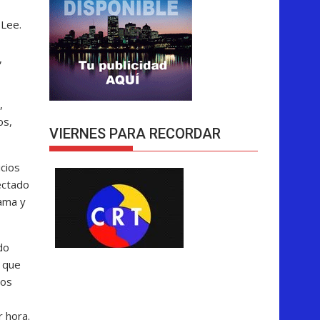
 Lee.
,
,
os,
VIERNES PARA RECORDAR
icios
ectado
ama y
do
o que
nos
r hora.