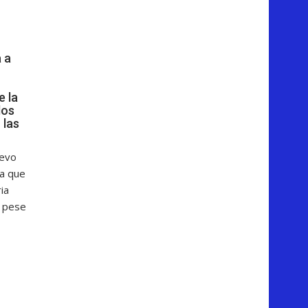
 a
e la
dos
 las
uevo
a que
ia
e pese