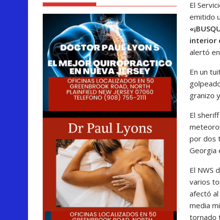
El Servic
emitido 
«¡BUSQU
interior
alertó e
En un tui
golpeado
granizo 
El sherif
meteorol
por dos 
Georgia 
El NWS d
varios t
afectó a
media mil
tornado 