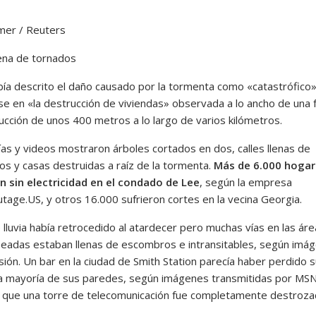
lmer / Reuters
na de tornados
bía descrito el daño causado por la tormenta como «catastrófico»
e en «la destrucción de viviendas» observada a lo ancho de una f
ucción de unos 400 metros a lo largo de varios kilómetros.
ías y videos mostraron árboles cortados en dos, calles llenas de
s y casas destruidas a raíz de la tormenta.
Más de 6.000 hogar
 sin electricidad en el condado de Lee
, según la empresa
age.US, y otros 16.000 sufrieron cortes en la vecina Georgia.
 lluvia había retrocedido al atardecer pero muchas vías en las ár
eadas estaban llenas de escombros e intransitables, según imá
sión. Un bar en la ciudad de Smith Station parecía haber perdido 
la mayoría de sus paredes, según imágenes transmitidas por MS
 que una torre de telecomunicación fue completamente destroza