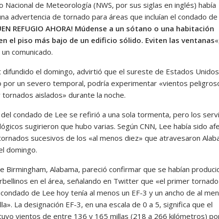
io Nacional de Meteorología (NWS, por sus siglas en inglés) había
una advertencia de tornado para áreas que incluían el condado de
EN REFUGIO AHORA! Múdense a un sótano o una habitación
 en el piso más bajo de un edificio sólido. Eviten las ventanas
«
n un comunicado.
t difundido el domingo, advirtió que el sureste de Estados Unidos
 por un severo temporal, podría experimentar «vientos peligros
y tornados aislados» durante la noche.
f del condado de Lee se refirió a una sola tormenta, pero los serv
ógicos sugirieron que hubo varias. Según CNN, Lee había sido af
tornados sucesivos de los «al menos diez» que atravesaron Alab
el domingo.
e Birmingham, Alabama, pareció confirmar que se habían produci
orbellinos en el área, señalando en Twitter que «el primer tornad
l condado de Lee hoy tenía al menos un EF-3 y un ancho de al me
la». La designación EF-3, en una escala de 0 a 5, significa que el
tuvo vientos de entre 136 y 165 millas (218 a 266 kilómetros) po