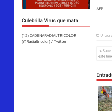
AFP
Culebrilla Virus que mata
(12) CADENARADIALTRICOLOR
Uncateg
(@Radialtricolor) / Twitter
Nave
Sube 
de
este lun
entra
Entrad