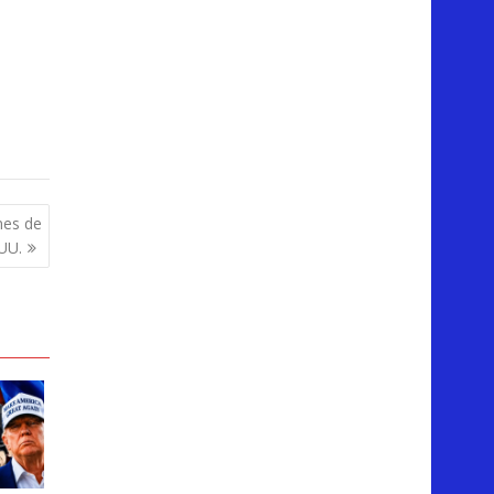
nes de
 UU.