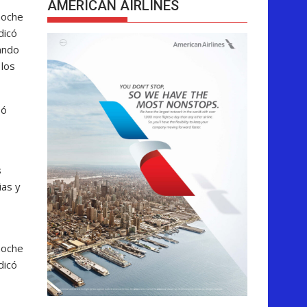
AMERICAN AIRLINES
noche
dicó
lando
 los
só
s
ias y
noche
dicó