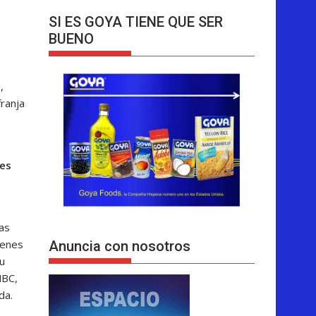
SI ES GOYA TIENE QUE SER
BUENO
,
ranja
es
eas
genes
Anuncia con nosotros
su
NBC,
da.