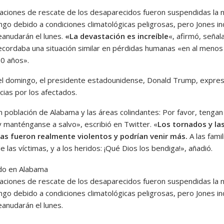
aciones de rescate de los desaparecidos fueron suspendidas la 
ngo debido a condiciones climatológicas peligrosas, pero Jones in
eanudarán el lunes.
«La devastación es increíble
«, afirmó, seña
ecordaba una situación similar en pérdidas humanas «en al menos
50 años».
 del domingo, el presidente estadounidense, Donald Trump, expre
cias por los afectados.
n población de Alabama y las áreas colindantes: Por favor, tengan
y manténganse a salvo», escribió en Twitter. «
Los tornados y la
s fueron realmente violentos y podrían venir más.
A las famil
 las víctimas, y a los heridos: ¡Qué Dios los bendiga!», añadió.
aciones de rescate de los desaparecidos fueron suspendidas la 
ngo debido a condiciones climatológicas peligrosas, pero Jones in
eanudarán el lunes.