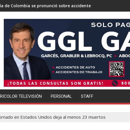
pronunció sobre accidente aéreo ocurrido en Río de Janeiro, Bras
Un tribunal de Nuevo México orde
RICOLOR TELEVISIÓN
PERSONAL
STAFF
ornado en Estados Unidos deja al menos 23 muertos