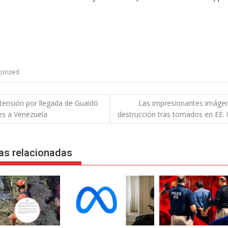
orized
gación
tensión por llegada de Guaidó
Las impresionantes imáge
es a Venezuela
destrucción tras tornados en EE.
das
as relacionadas