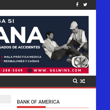
il, en el que habrían fallecido tres colombianas
nó a Meta pagar 942 millones de dólares por los daños causado
Trump se acerca a lograr la mayor operac
BANK OF AMERICA