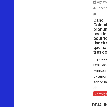
agosto 
Cadenar
0
Cancill
Colomb
pronun
accide
ocurri
Janeiro
que hab
tres c
El pronu
realizad
Minister
Exterior
sobre la
del...
Uncatego
DEJA U