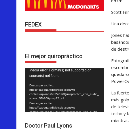
Foto:
Scott Fil
Una dece
FEDEX
Jones ha
basándos
de destr
El mejor quiropráctico
Fotograf
escombro
Reproductor
Media error: Format(s) not supported or
quedaron
source(s) not found
de
PowerOut
vídeo
Descargar archivo:
https://cadenaradialtricolor.com/wp-
La fuerte
content/uploads/2024/06/Quiropractico_con_audio_
más golp
y_voz_SD-360p.mp4?_=1
Descargar archivo:
de televi
https://cadenaradialtricolor.com/wp-
content/uploads/2024/06/Quiropractico_con_audio_
techo y 
y_voz_SD-360p.mp4?_=1
mientras
Doctor Paul Lyons