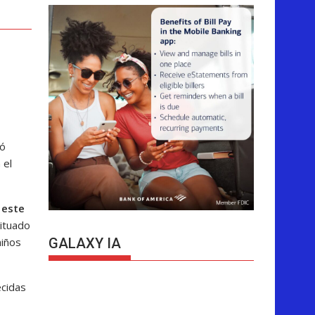
có
 el
 este
situado
niños
GALAXY IA
ecidas