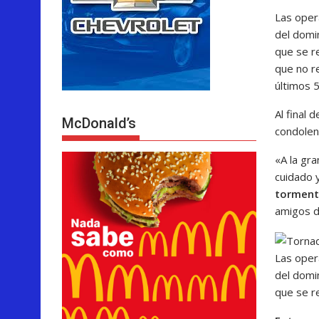
Las oper
del domi
que se r
que no r
últimos 
Al final
McDonald’s
condolen
«A la gra
cuidado 
tormenta
amigos de
Las oper
del domi
que se r