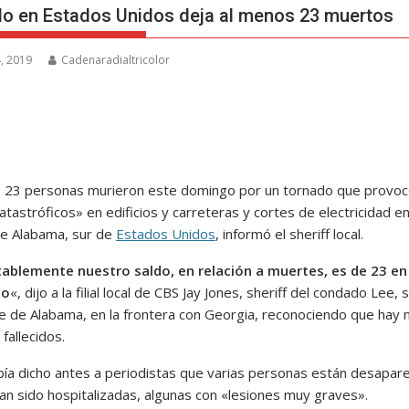
o en Estados Unidos deja al menos 23 muertos
, 2019
Cadenaradialtricolor
 23 personas murieron este domingo por un tornado que provo
tastróficos» en edificios y carreteras y cortes de electricidad en
e Alabama, sur de
Estados Unidos
, informó el sheriff local.
blemente nuestro saldo, en relación a muertes, es de 23 en
to
«, dijo a la filial local de CBS Jay Jones, sheriff del condado Lee, 
te de Alabama, en la frontera con Georgia, reconociendo que hay 
 fallecidos.
bía dicho antes a periodistas que varias personas están desapar
han sido hospitalizadas, algunas con «lesiones muy graves».