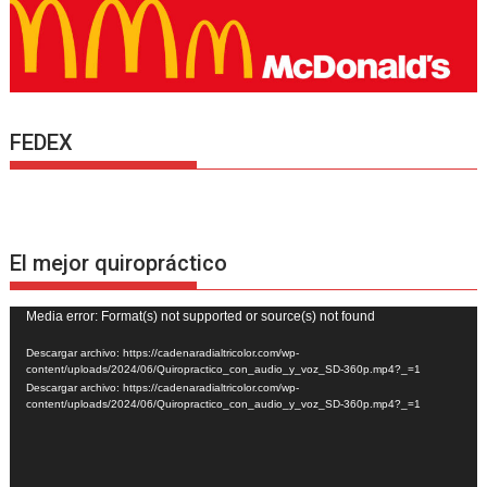
FEDEX
El mejor quiropráctico
Reproductor
Media error: Format(s) not supported or source(s) not found
de
Descargar archivo: https://cadenaradialtricolor.com/wp-
vídeo
content/uploads/2024/06/Quiropractico_con_audio_y_voz_SD-360p.mp4?_=1
Descargar archivo: https://cadenaradialtricolor.com/wp-
content/uploads/2024/06/Quiropractico_con_audio_y_voz_SD-360p.mp4?_=1