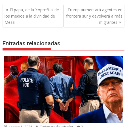
Navegación
El papa, de la ‘coprofilia’ de
Trump aumentará agentes en
de
los medios a la divinidad de
frontera sur y devolverá a más
entradas
Messi
migrantes
Entradas relacionadas
agosto 5, 2026
Cadenaradialtricolor
0