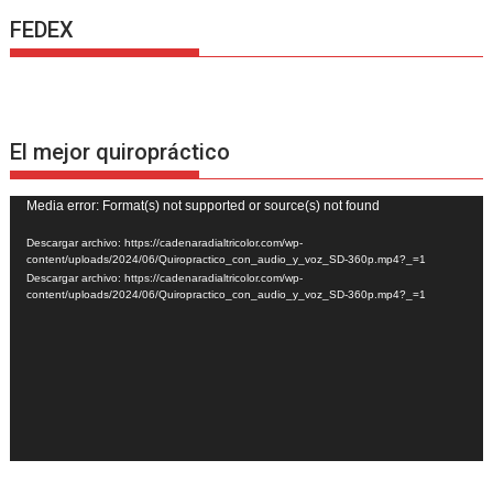
FEDEX
El mejor quiropráctico
Reproductor
Media error: Format(s) not supported or source(s) not found
de
Descargar archivo: https://cadenaradialtricolor.com/wp-
vídeo
content/uploads/2024/06/Quiropractico_con_audio_y_voz_SD-360p.mp4?_=1
Descargar archivo: https://cadenaradialtricolor.com/wp-
content/uploads/2024/06/Quiropractico_con_audio_y_voz_SD-360p.mp4?_=1