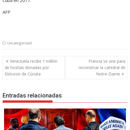
Cuba en 2017.
AFP
Uncategorized
Navegación
Venezuela recibe 1 millón
Francia se une para
de
de hostias donadas por
reconstruir la catedral de
entradas
Diócesis de Cúcuta
Notre-Dame
Entradas relacionadas