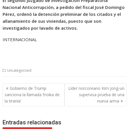
El Segundo Juzgado de Investigación Preparatoria
Nacional Anticorrupción, a pedido del fiscal José Domingo
Pérez, ordenó la detención preliminar de los citados y el
allanamiento de sus viviendas, puesto que son
investigados por lavado de activos.
INTERNACIONAL
Uncategorized
Navegación
Gobierno de Trump
Líder norcoreano Kim Jong-un
de
sanciona la llamada ‘troika de
supervisa prueba de una
entradas
la tiranía’
nueva arma
Entradas relacionadas