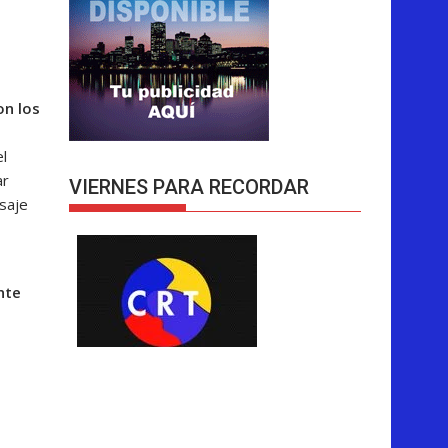
on los
l
ar
VIERNES PARA RECORDAR
saje
nte