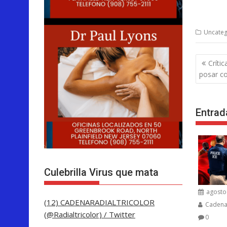
Uncateg
Nave
Críti
de
posar c
entra
Entrad
Culebrilla Virus que mata
agosto 
(12) CADENARADIALTRICOLOR
Cadenar
(@Radialtricolor) / Twitter
0