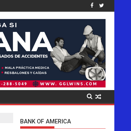
 Unidos: así están las cifras
golpea de forma desproporcionada a los latinos en EE. UU., di
Pistas del presunto autor intelectual
BANK OF AMERICA