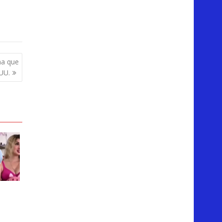
na que
UU.