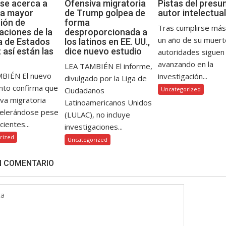
se acerca a
Ofensiva migratoria
Pistas del presu
 la mayor
de Trump golpea de
autor intelectual
ión de
forma
Tras cumplirse más
aciones de la
desproporcionada a
un año de su muerte
ia de Estados
los latinos en EE. UU.,
 así están las
dice nuevo estudio
autoridades siguen
avanzando en la
LEA TAMBIÉN El informe,
BIÉN El nuevo
investigación...
divulgado por la Liga de
nto confirma que
Ciudadanos
Uncategorized
iva migratoria
Latinoamericanos Unidos
celerándose pese
(LULAC), no incluye
cientes...
investigaciones...
rized
Uncategorized
N COMENTARIO