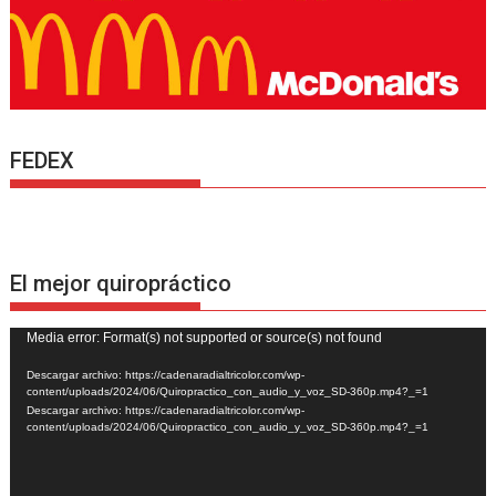
FEDEX
El mejor quiropráctico
Reproductor
Media error: Format(s) not supported or source(s) not found
de
Descargar archivo: https://cadenaradialtricolor.com/wp-
vídeo
content/uploads/2024/06/Quiropractico_con_audio_y_voz_SD-360p.mp4?_=1
Descargar archivo: https://cadenaradialtricolor.com/wp-
content/uploads/2024/06/Quiropractico_con_audio_y_voz_SD-360p.mp4?_=1