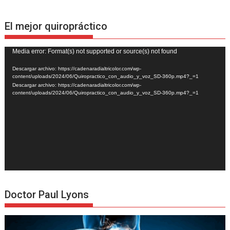
El mejor quiropráctico
Reproductor
Media error: Format(s) not supported or source(s) not found
de
Descargar archivo: https://cadenaradialtricolor.com/wp-
vídeo
content/uploads/2024/06/Quiropractico_con_audio_y_voz_SD-360p.mp4?_=1
Descargar archivo: https://cadenaradialtricolor.com/wp-
content/uploads/2024/06/Quiropractico_con_audio_y_voz_SD-360p.mp4?_=1
Doctor Paul Lyons