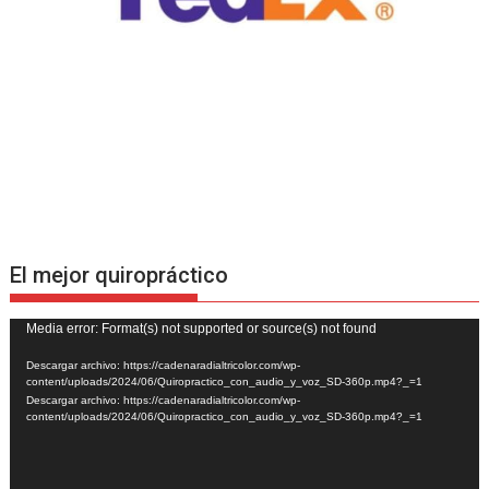
El mejor quiropráctico
Reproductor
Media error: Format(s) not supported or source(s) not found
de
Descargar archivo: https://cadenaradialtricolor.com/wp-
vídeo
content/uploads/2024/06/Quiropractico_con_audio_y_voz_SD-360p.mp4?_=1
Descargar archivo: https://cadenaradialtricolor.com/wp-
content/uploads/2024/06/Quiropractico_con_audio_y_voz_SD-360p.mp4?_=1