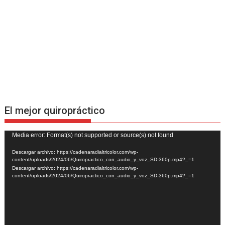
El mejor quiropráctico
Reproductor
Media error: Format(s) not supported or source(s) not found
de
Descargar archivo: https://cadenaradialtricolor.com/wp-
vídeo
content/uploads/2024/06/Quiropractico_con_audio_y_voz_SD-360p.mp4?_=1
Descargar archivo: https://cadenaradialtricolor.com/wp-
content/uploads/2024/06/Quiropractico_con_audio_y_voz_SD-360p.mp4?_=1