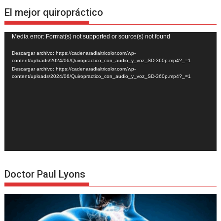
El mejor quiropráctico
Reproductor
Media error: Format(s) not supported or source(s) not found
de
Descargar archivo: https://cadenaradialtricolor.com/wp-
vídeo
content/uploads/2024/06/Quiropractico_con_audio_y_voz_SD-360p.mp4?_=1
Descargar archivo: https://cadenaradialtricolor.com/wp-
content/uploads/2024/06/Quiropractico_con_audio_y_voz_SD-360p.mp4?_=1
Doctor Paul Lyons