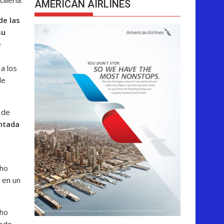
AMERICAN AIRLINES
de las
su
e
a los
de
 de
ntada
cho
 en un
cho
íodo