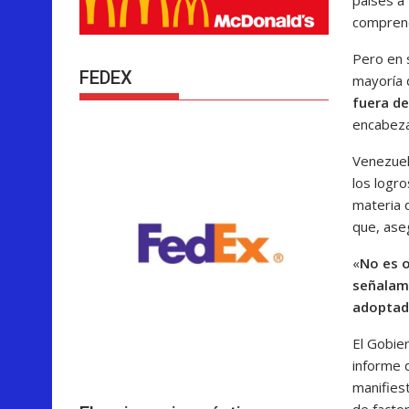
comprend
Pero en 
FEDEX
mayoría 
fuera d
encabeza
Venezuel
los logr
materia 
que, ase
«
No es o
señalami
adoptad
El Gobie
informe 
manifies
de factor