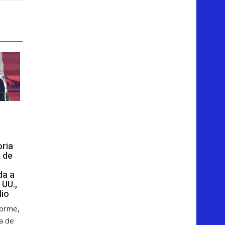
oria
 de
da a
 UU.,
dio
forme,
ga de