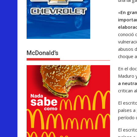
«
En gran
importan
elabora
conoció q
vulnerac
abusos d
McDonald’s
choque a
En el do
Maduro y
a neutral
critican 
El escri
países a
período 
El escri
países a