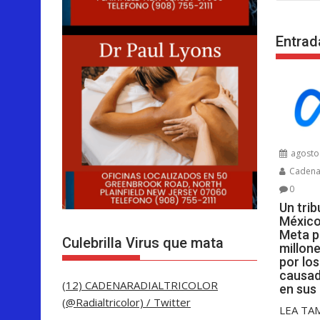
entra
Entrad
agosto 
Cadenar
0
Un tri
México
Meta p
Culebrilla Virus que mata
millon
por lo
causad
(12) CADENARADIALTRICOLOR
en sus
(@Radialtricolor) / Twitter
LEA TA