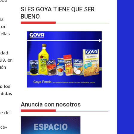
SI ES GOYA TIENE QUE SER
BUENO
la
aron
ellas
idad
99, en
ión
o los
edidas
Anuncia con nosotros
e del
ica»