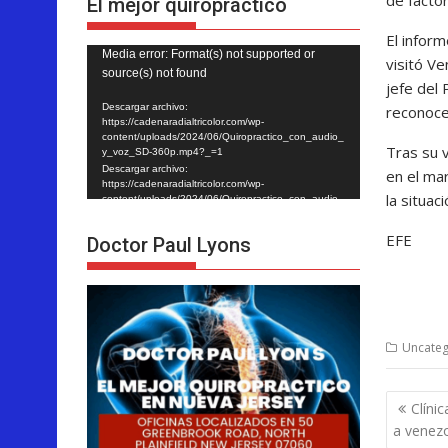
El mejor quiropráctico
El infor
Reproductor
Media error: Format(s) not supported or
visitó Ve
source(s) not found
de
jefe del
vídeo
Descargar archivo:
reconoce
https://cadenaradialtricolor.com/wp-
content/uploads/2024/06/Quiropractico_con_audio_
Tras su 
y_voz_SD-360p.mp4?_=1
Descargar archivo:
en el ma
https://cadenaradialtricolor.com/wp-
la situa
content/uploads/2024/06/Quiropractico_con_audio_
y_voz_SD-360p.mp4?_=1
EFE
Doctor Paul Lyons
Uncateg
Nave
Clíni
de
a venez