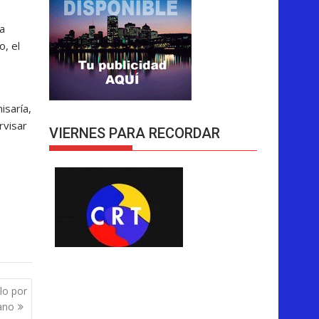
a
o, el
isaría,
rvisar
VIERNES PARA RECORDAR
llo por
ano