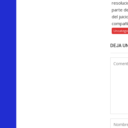
resoluci
parte d
del juici
compañía
Uncatego
DEJA U