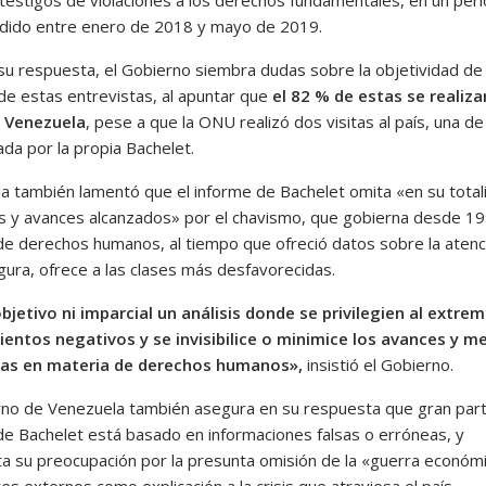
ido entre enero de 2018 y mayo de 2019.
su respuesta, el Gobierno siembra dudas sobre la objetividad de 
de estas entrevistas, al apuntar que
el 82 % de estas se realiz
e Venezuela
, pese a que la ONU realizó dos visitas al país, una de 
da por la propia Bachelet.
a también lamentó que el informe de Bachelet omita «en su total
os y avances alcanzados» por el chavismo, que gobierna desde 19
de derechos humanos, al tiempo que ofreció datos sobre la atenc
gura, ofrece a las clases más desfavorecidas.
bjetivo ni imparcial un análisis donde se privilegien al extrem
entos negativos y se invisibilice o minimice los avances y m
as en materia de derechos humanos»,
insistió el Gobierno.
rno de Venezuela también asegura en su respuesta que gran part
de Bachelet está basado en informaciones falsas o erróneas, y
ta su preocupación por la presunta omisión de la «guerra económ
es externos como explicación a la crisis que atraviesa el país.