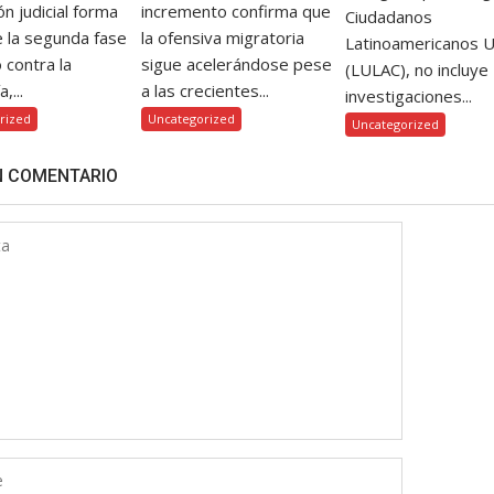
ón judicial forma
incremento confirma que
Ciudadanos
e la segunda fase
la ofensiva migratoria
Latinoamericanos 
o contra la
sigue acelerándose pese
(LULAC), no incluye
,...
a las crecientes...
investigaciones...
rized
Uncategorized
Uncategorized
N COMENTARIO