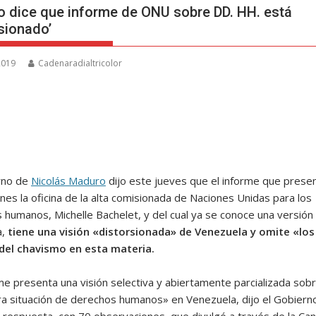
 dice que informe de ONU sobre DD. HH. está
rsionado’
 2019
Cadenaradialtricolor
rno de
Nicolás Maduro
dijo este jueves que el informe que prese
nes la oficina de la alta comisionada de Naciones Unidas para los
 humanos, Michelle Bachelet, y del cual ya se conoce una versión
a,
tiene una visión «distorsionada» de Venezuela y omite «los
del chavismo en esta materia.
me presenta una visión selectiva y abiertamente parcializada sobr
a situación de derechos humanos» en Venezuela, dijo el Gobiern
 respuesta, con 70 observaciones, que divulgó a través de la Canci