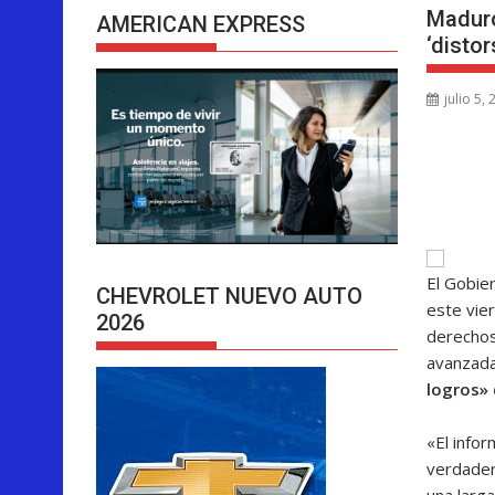
Maduro
AMERICAN EXPRESS
‘disto
julio 5,
El Gobie
CHEVROLET NUEVO AUTO
este vier
2026
derechos
avanzad
logros» 
«El infor
verdader
una larga