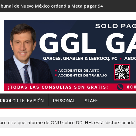
éxico ordenó a Meta pagar 942 millones de dólares por los dañ
Trump se acerca a lograr la m
RICOLOR TELEVISIÓN
PERSONAL
STAFF
ro dice que informe de ONU sobre DD. HH. está ‘distorsionado’