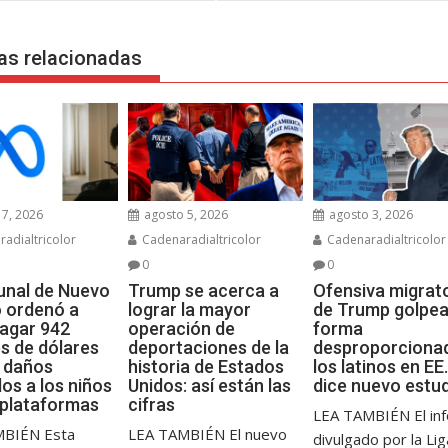
das
as relacionadas
7, 2026
agosto 5, 2026
agosto 3, 2026
adialtricolor
Cadenaradialtricolor
Cadenaradialtricolor
0
0
bunal de Nuevo
Trump se acerca a
Ofensiva migrat
 ordenó a
lograr la mayor
de Trump golpea
agar 942
operación de
forma
es de dólares
deportaciones de la
desproporciona
s daños
historia de Estados
los latinos en EE.
os a los niños
Unidos: así están las
dice nuevo estu
 plataformas
cifras
LEA TAMBIÉN El in
MBIÉN Esta
LEA TAMBIÉN El nuevo
divulgado por la Li