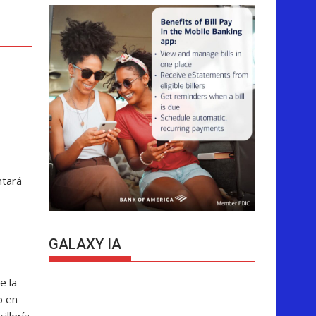
ntará
GALAXY IA
e la
o en
llería.