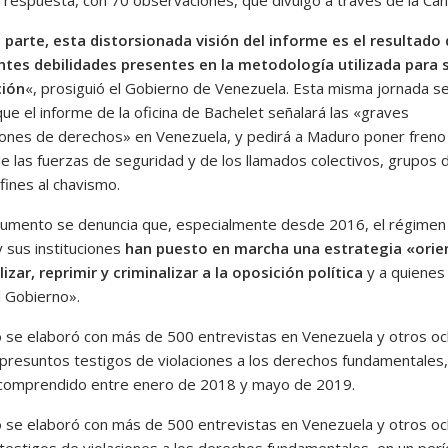
 parte, esta distorsionada visión del informe es el resultado 
tes debilidades presentes en la metodología utilizada para 
ción
«, prosiguió el Gobierno de Venezuela. Esta misma jornada s
ue el informe de la oficina de Bachelet señalará las «graves
iones de derechos» en Venezuela, y pedirá a Maduro poner freno 
e las fuerzas de seguridad y de los llamados colectivos, grupos 
fines al chavismo.
cumento se denuncia que, especialmente desde 2016, el régimen
 sus instituciones
han puesto en marcha una estrategia «orie
izar, reprimir y criminalizar a la oposición política
y a quienes
al Gobierno».
to se elaboró con más de 500 entrevistas en Venezuela y otros o
 presuntos testigos de violaciones a los derechos fundamentales,
comprendido entre enero de 2018 y mayo de 2019.
to se elaboró con más de 500 entrevistas en Venezuela y otros o
 testigos de violaciones a los derechos fundamentales, en un per