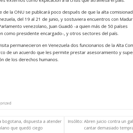
me de la ONU se publicará poco después de que la alta comisionad
nezuela, del 19 al 21 de junio, y sostuviera encuentros con Madur
 Parlamento venezolano, Juan Guaidó -a quien más de 50 países
n como presidente encargado-, y otros sectores del país.
visita permanecieron en Venezuela dos funcionarios de la Alta Com
rco de un acuerdo que les permite prestar asesoramiento y supe
ción de los derechos humanos.
orized
gación
ca bogotana, dispuesta a atender
Insólito: Abren juicio contra un ga
olano que quedó ciego
cantar demasiado tempr